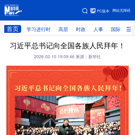
手机版
网站无障碍
PC版本
网站地图
首页
学习进行时
高层
时政
人事
国际
财
习近平总书记向全国各族人民拜年！
学习进行时
高层
时政
人事
2026-02-10 19:09:46
来源：新华社
国际
财经
网评
港澳
台湾
思客智库
全球连线
教育
科技
科创
量子
体育
文化
书画
健康
军事
访谈
视频
图片
政务
法律
中央文件
金融
汽车
食品
人居
信息化
数字经济