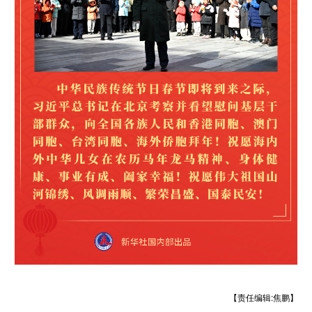
学术中国
乡村振兴
银龄
溯源中国
城市
旅游
能源
会展
彩票
娱乐
时尚
悦读
公益
一带一路
亚太网
上市公司
文化产业
地方频道
北京
天津
河北
山西
辽宁
吉林
上海
江苏
浙江
安徽
福建
江西
【责任编辑:焦鹏】