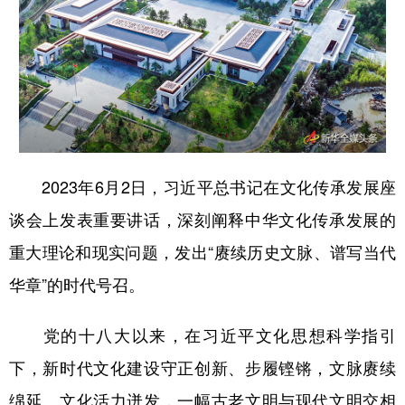
山东
河南
湖北
湖南
广东
广西
海南
重庆
四川
贵州
云南
西藏
陕西
甘肃
青海
宁夏
新疆
内蒙古
黑龙江
2023年6月2日，习近平总书记在文化传承发展座
谈会上发表重要讲话，深刻阐释中华文化传承发展的
多语种频道
重大理论和现实问题，发出“赓续历史文脉、谱写当代
English
Español
Français
عربى
华章”的时代号召。
Русский язык
日本語
한국어
党的十八大以来，在习近平文化思想科学指引
Deutsch
Português
下，新时代文化建设守正创新、步履铿锵，文脉赓续
绵延、文化活力迸发，一幅古老文明与现代文明交相