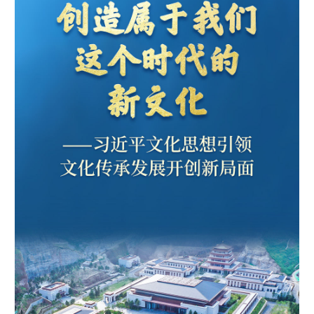
学术中国
乡村振兴
银龄
溯源中国
城市
旅游
能源
会展
彩票
娱乐
时尚
悦读
公益
一带一路
亚太网
上市公司
文化产业
地方频道
北京
天津
河北
山西
辽宁
吉林
上海
江苏
浙江
安徽
福建
江西