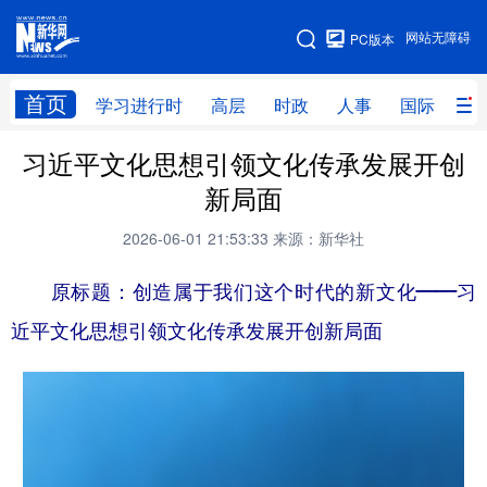
手机版
网站无障碍
PC版本
网站地图
首页
学习进行时
高层
时政
人事
国际
财
习近平文化思想引领文化传承发展开创
学习进行时
高层
时政
人事
新局面
国际
财经
网评
港澳
2026-06-01 21:53:33
来源：新华社
台湾
思客智库
全球连线
教育
原标题：创造属于我们这个时代的新文化——习
科技
科创
量子
体育
近平文化思想引领文化传承发展开创新局面
文化
书画
健康
军事
访谈
视频
图片
政务
法律
中央文件
金融
汽车
食品
人居
信息化
数字经济