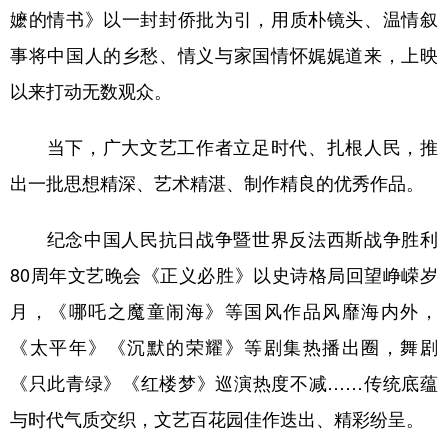
嬷的情书》以一封封侨批为引，用质朴镜头、温情叙
事将中国人的乡愁、情义与家国情怀娓娓道来，上映
以来打动无数观众。
当下，广大文艺工作者立足时代、扎根人民，推
出一批思想精深、艺术精湛、制作精良的优秀作品。
纪念中国人民抗日战争暨世界反法西斯战争胜利
80周年文艺晚会《正义必胜》以史诗格局回望峥嵘岁
月，《哪吒之魔童闹海》等国风作品风靡海内外，
《太平年》《沉默的荣耀》等剧集热播出圈，舞剧
《只此青绿》《红楼梦》巡演热度不减……传统底蕴
与时代气质交织，文艺百花园佳作迭出、精彩纷呈。