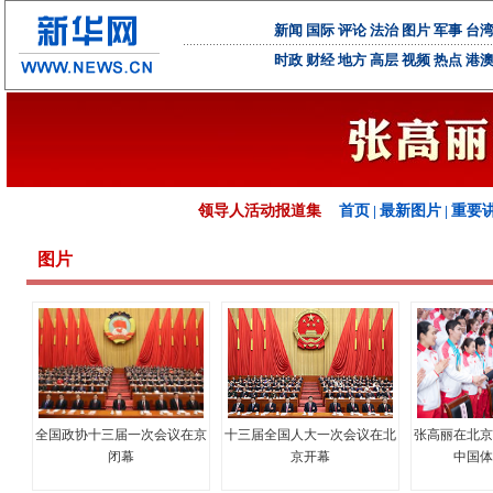
新闻
国际
评论
法治
图片
军事
台
时政
财经
地方
高层
视频
热点
港
领导人活动报道集
首页
|
最新图片
|
重要
图片
全国政协十三届一次会议在京
十三届全国人大一次会议在北
张高丽在北
闭幕
京开幕
中国