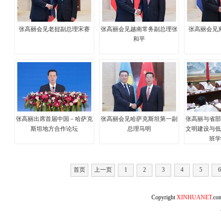
张高丽会见老挝副总理宋赛
张高丽会见越南常务副总理张
张高丽会见
和平
张高丽出席首届中国－哈萨克
张高丽会见哈萨克斯坦第一副
张高丽与省
斯坦地方合作论坛
总理马明
文明建设与
班
首页
上一页
1
2
3
4
5
6
Copyright
XINHUANET
.c