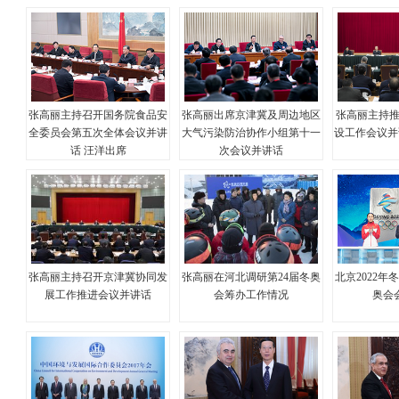
张高丽主持召开国务院食品安
张高丽出席京津冀及周边地区
张高丽主持推
全委员会第五次全体会议并讲
大气污染防治协作小组第十一
设工作会议并
话 汪洋出席
次会议并讲话
张高丽主持召开京津冀协同发
张高丽在河北调研第24届冬奥
北京2022
展工作推进会议并讲话
会筹办工作情况
奥会