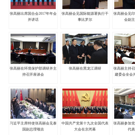
张高丽出席国合会2017年年会
张高丽会见国际能源署执行干
张高丽会见
并讲话
事比罗尔
会副
张高丽在环境保护部调研并主
张高丽在黑龙江调研
张高丽主持
持召开座谈会
建委会全会
习近平主席特使张高丽会见泰
中国共产党第十九次全国代表
张高丽参加
国副总理颂吉
大会在京闭幕
代