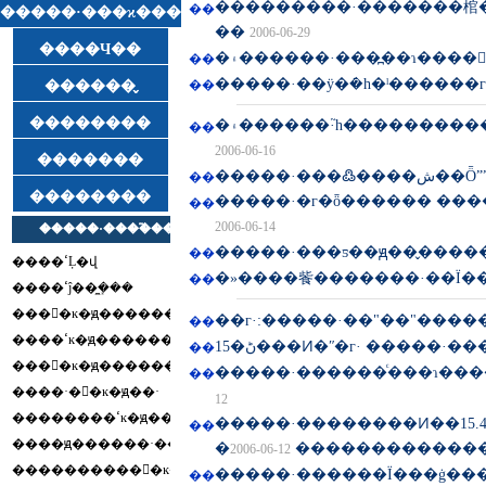
���������·�������棺
��
�����·���ϰ���
��
2006-06-29
����Ч��
�۽������·���߽��ɿ���
��
�����·��ÿ�ܿ�һ�ˡ������
��
������̬
��������
�۽������·֮һ��������
��
2006-06-16
�������
�����·���߷�
��
��������
�����·�г�ȫ������ ���
��
2006-06-14
�����·���ƽ��ԭ��̬������
��
�»����飺�������·��Ϊ��̬
��
��г·:�����·��"��"����
��
15�ڻ���Ͷ�ʺ�г· �����
��
�����·������ͨ���ɿ���
��
12
�����·��������Ͷ��15.
��
�״������������
2006-06-12
��