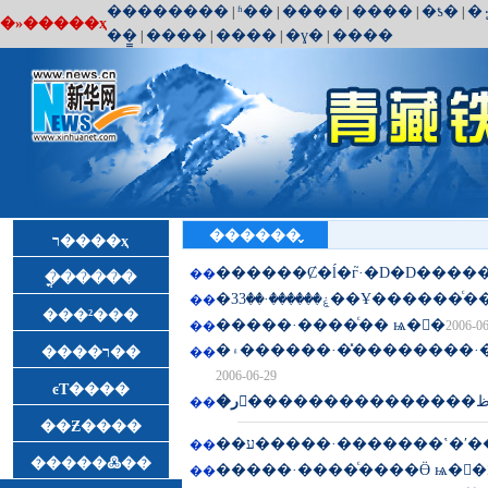
��������
ʱ��
����
����
�ƾ�
�۰
|
|
|
|
|
�»�����ҳ
��̳
����
����
�ɣ�
����
|
|
|
|
������̬
ר����ҳ
������Ȼ�ĺ�г֮·�D�D���
��
�ֳ�����
�ۼ������·��33��Ұ���
��
���²���
��
2006-0
�۽������·��̽������
����ר��
��
2006-06-29
ͼƬ����
�ر𱨵�
��
��Ƶ����
��ע�����·�������ʽ�ʹ
��
�����߷��
��