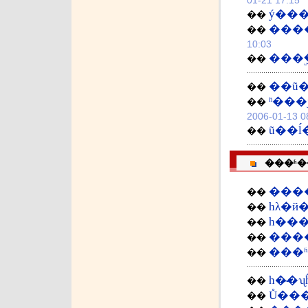
01-21 17:15
ý��
��
���
��
10:03
���ۣ
��
��
ʱ���
��
2006-01-13 0
ũ��
��
���ʱ�
���
��
һλ�
��
��
����
��
���
��
һ�̴�ʯ
��
Ů���
��