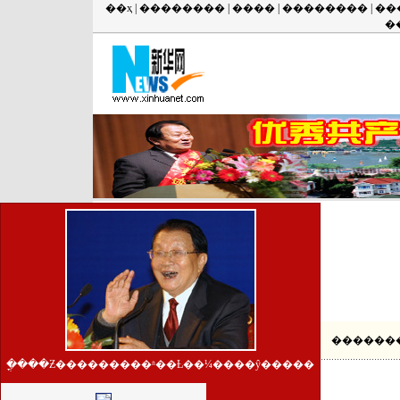
��ҳ
|
��������
|
����
|
��������
|
��
�
�ֳ���Ƶ���������ʱ��Ƚ��¼����ŷ�����