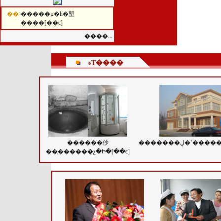
��
�����µ�һ�塱
����[��ͼ]
����...
ͼƬ����
�����ͥ�仯
�������ڸ�ʽ�
��֤������չ�Ի�[��ͼ]