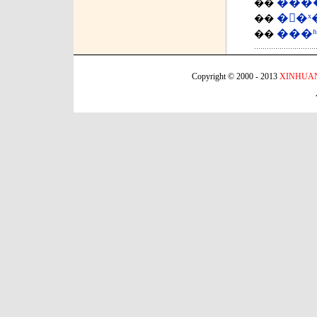
���
��
��ˣ
��
���
��
Copyright © 2000 - 2013
XINHUA