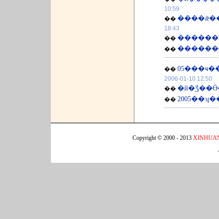
10:59
����ǣ��
��
18:43
�������
��
������ȫ
��
��
2006-01-10 12:50
�й�Ʒ��
��
2005��ʮ
��
Copyright © 2000 - 2013
XINHUA