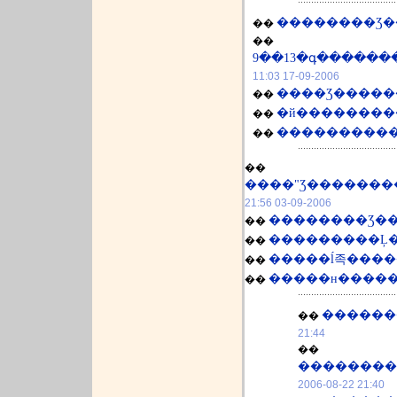
��������Ʒ�
��
��
2006-09-17 11:03
��
��
����������Ʒ
��
��
2006-09-03 21:56
��
��
�����ĺ족����
��
�����н����
��
������
��
21:44
��
2006-08-22 21:40