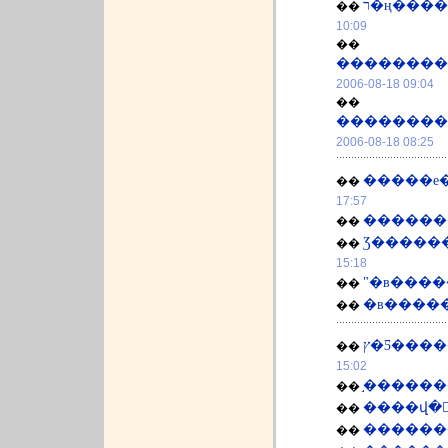
��
10:09
��
��������
2006-08-18 09:04
��
��������
2006-08-18 08:25
�����е�
��
17:57
��
Ʒ�����
��
15:18
"�в����
��
�в�����
��
ץ�Ƽ���
��
15:02
��
����վ�
��
������
��