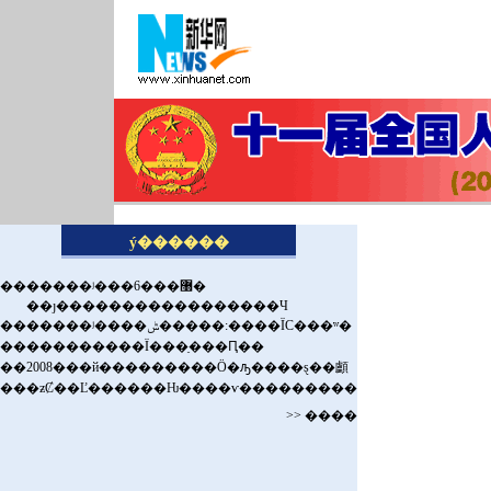
ý������
��
�����ʲ���6���޸�
��ȷ�����������������Ч
��
�����ʲ����ݰ�����:����ΪС���ʷ�
��
���������Ϊ���ֵ���Ԥ��
��
2008���й���������Ӧ�ԡ����ȿ��顱
��
�ƶȻ��Ľ������Ƕ����ѵ���������
>> ����