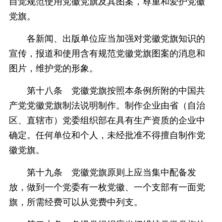
自觉规范使用党徽党旗及其图案，尊重和爱护党徽
党旗。
各新闻、出版单位应当加强对党徽党旗知识的
宣传，报道和使用含有规范党徽党旗图案的消息和
图片，维护党的形象。
第十八条 党徽党旗按照本条例所附的中国共
产党党徽党旗制法说明制作。制作企业由省（自治
区、直辖市）党委组织部在具有生产资质的企业中
确定。任何单位和个人，未经批准不得擅自制作党
徽党旗。
第十九条 党徽党旗原则上应当集中配备发
放，做到一个党委有一枚党徽、一个支部有一面党
旗，所需经费可以从党费中列支。