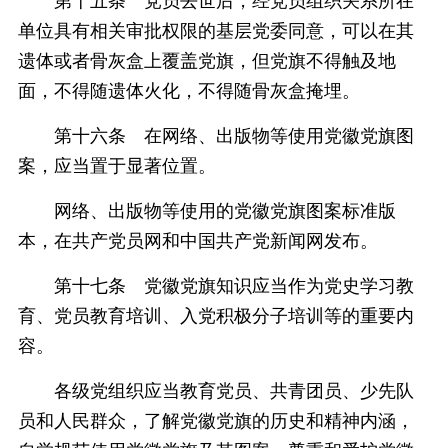
第十五条 党员去世后，经党员组织关系所在
单位具有相关审批权限的基层党委同意，可以在其
遗体或者骨灰盒上覆盖党旗，但党旗不得触及地
面，不得随遗体火化，不得随骨灰盒掩埋。
第十六条 在网络、出版物等使用党徽党旗图
案，应当置于显著位置。
网络、出版物等使用的党徽党旗图案标准版
本，在共产党员网和中国共产党新闻网发布。
第十七条 党徽党旗知识应当作为党史学习教
育、党员教育培训、入党积极分子培训等的重要内
容。
各级党组织应当教育党员、共青团员、少先队
员和人民群众，了解党徽党旗的历史和精神内涵，