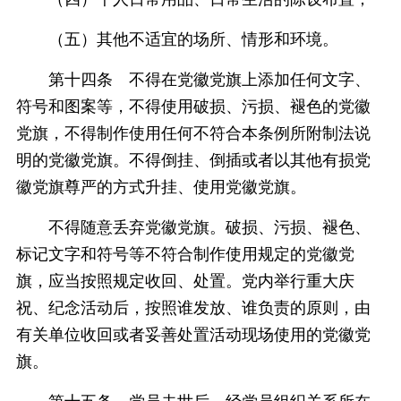
（五）其他不适宜的场所、情形和环境。
第十四条 不得在党徽党旗上添加任何文字、
符号和图案等，不得使用破损、污损、褪色的党徽
党旗，不得制作使用任何不符合本条例所附制法说
明的党徽党旗。不得倒挂、倒插或者以其他有损党
徽党旗尊严的方式升挂、使用党徽党旗。
不得随意丢弃党徽党旗。破损、污损、褪色、
标记文字和符号等不符合制作使用规定的党徽党
旗，应当按照规定收回、处置。党内举行重大庆
祝、纪念活动后，按照谁发放、谁负责的原则，由
有关单位收回或者妥善处置活动现场使用的党徽党
旗。