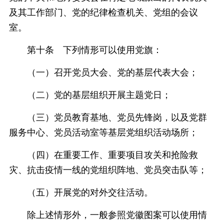
及其工作部门、党的纪律检查机关、党组的会议
室。
第十条 下列情形可以使用党旗：
（一）召开党员大会、党的基层代表大会；
（二）党的基层组织开展主题党日；
（三）党员教育基地、党员先锋岗，以及党群
服务中心、党员活动室等基层党组织活动场所；
（四）在重要工作、重要项目攻关和抢险救
灾、抗击疫情一线的党组织阵地、党员突击队等；
（五）开展党的对外交往活动。
除上述情形外，一般参照党徽图案可以使用情