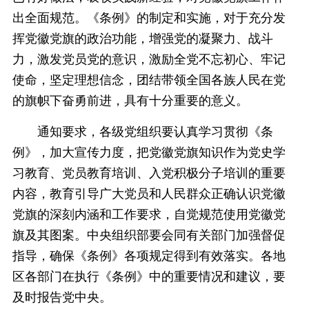
出全面规范。《条例》的制定和实施，对于充分发
挥党徽党旗的政治功能，增强党的凝聚力、战斗
力，激发党员党的意识，激励全党不忘初心、牢记
使命，坚定理想信念，团结带领全国各族人民在党
的旗帜下奋勇前进，具有十分重要的意义。
通知要求，各级党组织要认真学习贯彻《条
例》，加大宣传力度，把党徽党旗知识作为党史学
习教育、党员教育培训、入党积极分子培训的重要
内容，教育引导广大党员和人民群众正确认识党徽
党旗的深刻内涵和工作要求，自觉规范使用党徽党
旗及其图案。中央组织部要会同有关部门加强督促
指导，确保《条例》各项规定得到有效落实。各地
区各部门在执行《条例》中的重要情况和建议，要
及时报告党中央。