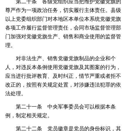
第二十条 各级党组织应当把维护党徽党旗的
尊严作为一项政治任务，切实履行主体责任。县级
以上党委组织部门对本地区本单位本系统党徽党旗
各项工作履行监督管理责任，会同市场监督管理部
门加强对党徽党旗生产、销售和商业使用的监督管
理。
对非法生产、销售党徽党旗制品的企业和个
人，对违反本条例使用党徽党旗及其图案的行为，
应当进行批评教育、及时纠正，情节严重或者拒不
改正的，按照有关规定处置，对涉嫌违法犯罪的依
法处理。
第二十一条 中央军事委员会可以根据本条
例，制定相关规定。
第二十二条 党员徽章是党员的身份标识，其