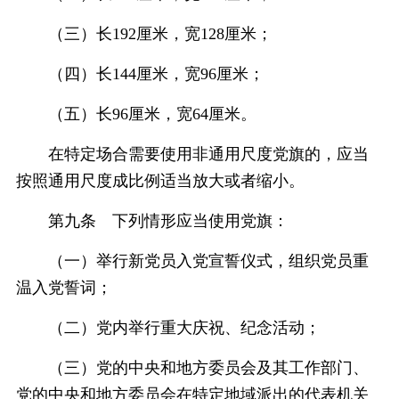
（三）长192厘米，宽128厘米；
（四）长144厘米，宽96厘米；
（五）长96厘米，宽64厘米。
在特定场合需要使用非通用尺度党旗的，应当
按照通用尺度成比例适当放大或者缩小。
第九条 下列情形应当使用党旗：
（一）举行新党员入党宣誓仪式，组织党员重
温入党誓词；
（二）党内举行重大庆祝、纪念活动；
（三）党的中央和地方委员会及其工作部门、
党的中央和地方委员会在特定地域派出的代表机关