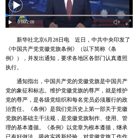
新华社北京6月28日电 近日，中共中央印发了
《中国共产党党徽党旗条例》（以下简称《条
例》），并发出通知，要求各地区各部门认真遵照
执行。
通知指出，中国共产党的党徽党旗是中国共产
党的象征和标志。维护党徽党旗的尊严，就是维护
党的尊严，是各级党组织和每名党员必须履行的政
治责任。《条例》是我们党历史上第一部关于党徽
党旗的基础主干法规，是党徽党旗制作、使用、管
理的基本遵循。《条例》以党章为根本遵循，继承
已有好做法，吸收实践新经验，对党徽党旗工作作