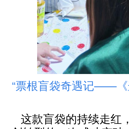
“票根盲袋奇遇记——
这款盲袋的持续走红