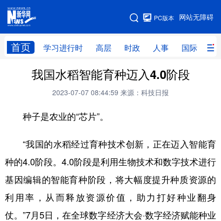
手机版
网站无障碍
PC版本
网站地图
首页
学习进行时
高层
时政
人事
国际
财
我国水稻智能育种迈入4.0阶段
学习进行时
高层
时政
人事
2023-07-07 08:44:59
来源：科技日报
国际
财经
网评
港澳
种子是农业的“芯片”。
台湾
思客智库
全球连线
教育
科技
科创
量子
体育
“我国的水稻经过育种技术创新，正在迈入智能育
文化
书画
健康
军事
种的4.0阶段。4.0阶段是利用生物技术和数字技术进行
访谈
视频
图片
政务
基因编辑的智能育种阶段，将大幅度提升种质资源的
利用率，从而释放资源价值，助力打好种业翻身
法律
中央文件
金融
汽车
仗。”7月5日，在全球数字经济大会·数字经济赋能种业
食品
人居
信息化
数字经济