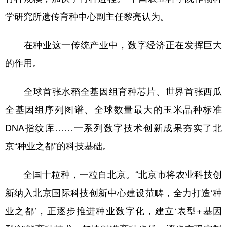
山东
河南
湖北
湖南
学研究所遗传育种中心副主任黎亮认为。
广东
广西
海南
重庆
在种业这一传统产业中，数字经济正在发挥巨大
四川
贵州
云南
西藏
的作用。
陕西
甘肃
青海
宁夏
新疆
内蒙古
黑龙江
全球首张水稻全基因组育种芯片、世界首张西瓜
全基因组序列图谱、全球数量最大的玉米品种标准
多语种频道
DNA指纹库……一系列数字技术创新成果夯实了北
京“种业之都”的科技基础。
English
Español
Français
عربى
Русский язык
日本語
한국어
全国十粒种，一粒自北京。“北京市将农业科技创
Deutsch
Português
新纳入北京国际科技创新中心建设范畴，全力打造‘种
业之都’，正逐步推进种业数字化，建立‘表型+基因