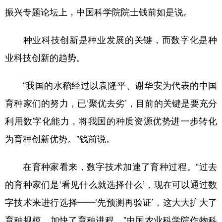
振兴专题论坛上，中国科学院院士钱前如是说。
学术中国
乡村振兴
银龄
溯源中国
种业科技创新是种业发展的关键，而数字化是种
城市
旅游
能源
会展
业科技创新的趋势。
彩票
娱乐
时尚
悦读
公益
一带一路
亚太网
上市公司
“我国的水稻经过以袁隆平、谢华安为代表的中国
育种家们的努力，已‘聚优去劣’，目前的关键是要充分
文化产业
利用数字化能力，将我国的种质资源优势进一步转化
为育种创新优势。”钱前说。
地方频道
北京
天津
河北
山西
在育种家看来，数字技术加速了育种过程。“过去
辽宁
吉林
上海
江苏
的育种家们是‘看见什么就选择什么’，现在可以通过数
字技术来进行选择——‘先预测再验证’，这大大扩大了
浙江
安徽
福建
江西
育种规模，加快了育种进程。”中国农业科学院作物科