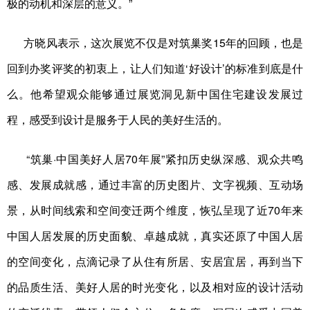
极的动机和深层的意义。”
山东
河南
湖北
湖南
广东
广西
海南
重庆
方晓风表示，这次展览不仅是对筑巢奖15年的回顾，也是
四川
贵州
云南
西藏
回到办奖评奖的初衷上，让人们知道‘好设计’的标准到底是什
陕西
甘肃
青海
宁夏
么。他希望观众能够通过展览洞见新中国住宅建设发展过
程，感受到设计是服务于人民的美好生活的。
新疆
内蒙古
黑龙江
“筑巢·中国美好人居70年展”紧扣历史纵深感、观众共鸣
多语种频道
感、发展成就感，通过丰富的历史图片、文字视频、互动场
English
Español
Français
عربى
景，从时间线索和空间变迁两个维度，恢弘呈现了近70年来
Русский язык
日本語
한국어
中国人居发展的历史面貌、卓越成就，真实还原了中国人居
的空间变化，点滴记录了从住有所居、安居宜居，再到当下
Deutsch
Português
的品质生活、美好人居的时光变化，以及相对应的设计活动