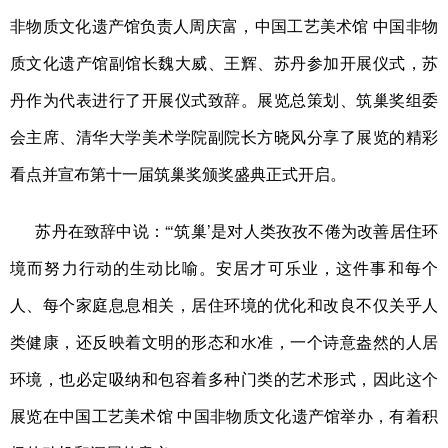
非物质文化遗产馆负责人周庆富，中国工艺美术馆 中国非物
学术中国
乡村振兴
银龄
溯源中国
质文化遗产馆副馆长魏大威、王辉、苏丹参加开展仪式，苏
城市
旅游
能源
会展
丹作为代表进行了开展仪式致辞。展览总策划、筑巢奖组委
彩票
娱乐
时尚
悦读
会主席、清华大学美术学院副院长方晓风分享了展览的精彩
公益
一带一路
亚太网
上市公司
看点并宣布第十一届筑巢奖颁奖盛典正式开启。
文化产业
苏丹在致辞中说：“‘筑巢’是对人类孜孜不倦为改善居住环
境而努力行动的生动比喻。安居才可乐业，这件事和每个
地方频道
人、每个家庭息息相关，居住环境的优化和改良不仅关乎人
北京
天津
河北
山西
类健康，还反映着文明的形态和水准，一个诗意盎然的人居
辽宁
吉林
上海
江苏
环境，也必定吸纳和包容着多种门类的艺术形式，因此这个
浙江
安徽
福建
江西
展览在中国工艺美术馆 中国非物质文化遗产馆举办，有着积