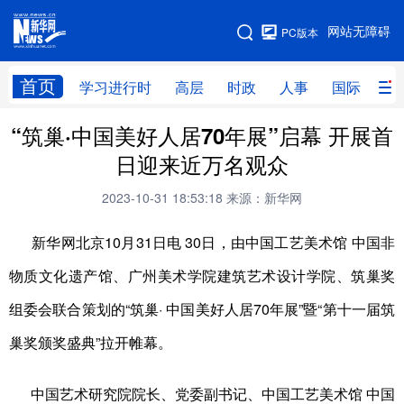
手机版
网站无障碍
PC版本
网站地图
首页
学习进行时
高层
时政
人事
国际
财
“筑巢·中国美好人居70年展”启幕 开展首
学习进行时
高层
时政
人事
日迎来近万名观众
国际
财经
网评
港澳
2023-10-31 18:53:18
来源：新华网
台湾
思客智库
全球连线
教育
新华网北京10月31日电 30日，由中国工艺美术馆 中国非
科技
科创
量子
体育
物质文化遗产馆、广州美术学院建筑艺术设计学院、筑巢奖
文化
书画
健康
军事
组委会联合策划的“筑巢· 中国美好人居70年展”暨“第十一届筑
访谈
视频
图片
政务
巢奖颁奖盛典”拉开帷幕。
法律
中央文件
金融
汽车
中国艺术研究院院长、党委副书记、中国工艺美术馆 中国
食品
人居
信息化
数字经济