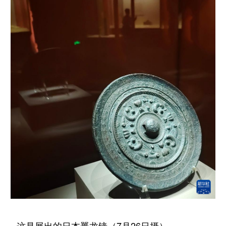
山东
河南
湖北
湖南
广东
广西
海南
重庆
四川
贵州
云南
西藏
陕西
甘肃
青海
宁夏
新疆
内蒙古
黑龙江
多语种频道
English
Español
Français
عربى
Русский язык
日本語
한국어
Deutsch
Português