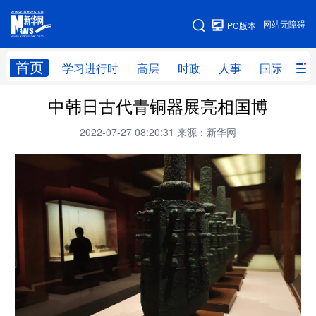
手机版
网站无障碍
PC版本
网站地图
首页
学习进行时
高层
时政
人事
国际
财
中韩日古代青铜器展亮相国博
学习进行时
高层
时政
人事
2022-07-27 08:20:31
来源：新华网
国际
财经
网评
港澳
台湾
思客智库
全球连线
教育
科技
科创
量子
体育
文化
书画
健康
军事
访谈
视频
图片
政务
法律
中央文件
金融
汽车
食品
人居
信息化
数字经济