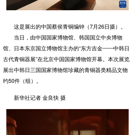
学术中国
乡村振兴
银龄
溯源中国
城市
旅游
能源
会展
这是展出的中国蔡侯青铜编钟（7月26日摄）。
当日，由中国国家博物馆、韩国国立中央博物
彩票
娱乐
时尚
悦读
馆、日本东京国立博物馆主办的“东方吉金——中韩日
公益
一带一路
亚太网
上市公司
古代青铜器展”在北京中国国家博物馆开幕。本次展览
文化产业
展出中韩日三国国家博物馆珍藏的青铜器类精品文物
约50件（组）。
地方频道
新华社记者 金良快 摄
北京
天津
河北
山西
辽宁
吉林
上海
江苏
浙江
安徽
福建
江西