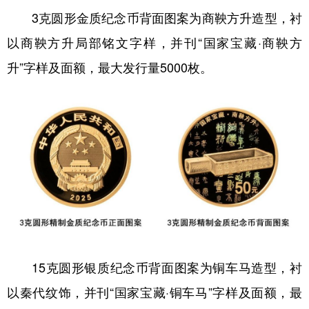
山东
河南
湖北
湖南
3克圆形金质纪念币背面图案为商鞅方升造型，衬
广东
广西
海南
重庆
以商鞅方升局部铭文字样，并刊“国家宝藏·商鞅方
四川
贵州
云南
西藏
升”字样及面额，最大发行量5000枚。
陕西
甘肃
青海
宁夏
新疆
内蒙古
黑龙江
多语种频道
English
Español
Français
عربى
Русский язык
日本語
한국어
Deutsch
Português
15克圆形银质纪念币背面图案为铜车马造型，衬
以秦代纹饰，并刊“国家宝藏·铜车马”字样及面额，最