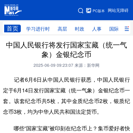
手机版
网站无障碍
PC版本
网站地图
首页
学习进行时
高层
时政
人事
国际
财
中国人民银行将发行国家宝藏（统一气
学习进行时
高层
时政
人事
象）金银纪念币
国际
财经
网评
港澳
2025-06-09 09:23:07
来源：新华网
台湾
思客智库
全球连线
教育
记者6月6日从中国人民银行获悉，中国人民银行
科技
科创
量子
体育
定于6月14日发行国家宝藏（统一气象）金银纪念币一
文化
书画
健康
军事
套。该套纪念币共5枚，其中金质纪念币2枚，银质纪
访谈
视频
图片
政务
念币3枚，均为中华人民共和国法定货币。
法律
中央文件
金融
汽车
哪些“国家宝藏”被印刻在纪念币上？集币爱好者快
食品
人居
信息化
数字经济