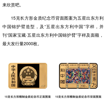
来欣赏吧。
学术中国
乡村振兴
银龄
溯源中国
15克长方形金质纪念币背面图案为五星出东方利
城市
旅游
能源
会展
中国锦护臂造型，及“五星出东方利中国”字样，并
彩票
娱乐
时尚
悦读
刊“国家宝藏·五星出东方利中国锦护臂”字样及面额，
公益
一带一路
亚太网
上市公司
最大发行量2000枚。
文化产业
地方频道
北京
天津
河北
山西
辽宁
吉林
上海
江苏
浙江
安徽
福建
江西