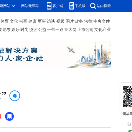
建网站
网站无障碍
客户端
手机版
站内搜索
体育
文化
书画
健康
军事
访谈
视频
图片
政务
法律
中央文件
展
彩票
娱乐
时尚
悦读
公益
一带一路
亚太网
上市公司
文化产业
”