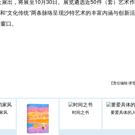
众展出，将展至10月30日。展览遴选近50件（套）艺术
”和“文化传统”两条脉络呈现沙特艺术的丰富内涵与创新
的窗口。
【责任编辑:谭
家风
时间之书
要爱具体的