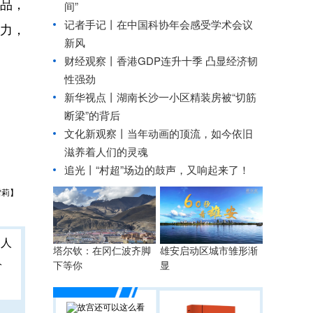
作品，
间”
记者手记丨在中国科协年会感受学术会议
活力，
新风
财经观察丨
香港GDP连升十季 凸显经济韧
性强劲
新华视点丨
湖南长沙一小区精装房被“切筋
断梁”的背后
文化新观察丨
当年动画的顶流，如今依旧
滋养着人们的灵魂
追光丨
“村超”场边的鼓声，又响起来了！
雪莉】
塔尔钦：在冈仁波齐脚
雄安启动区城市雏形渐
人
下等你
显