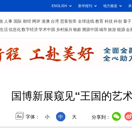
ENGLISH
新华报刊
地方频道
承
政
人事
国际
财经
网评
港澳
台湾
思客智库
全球连线
教育
科技
科创
量子
生活
信息化
数字经济
学术中国
乡村振兴
银龄
溯源中国
城市
旅游
能源
会
国博新展窥见“王国的艺术
字体：
小
中
大
分享到：