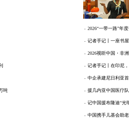
2026“一带一路”
记者手记丨一座书屋 
2026视听中国・
利
记者手记丨在印尼，
中企承建尼日利亚首
万吨
援几内亚中国医疗队
记中国援布隆迪“光
中国携手儿基会助老