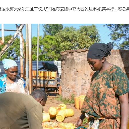
隆尼永河大桥竣工通车仪式5日在喀麦隆中部大区的尼永-凯莱举行，喀公