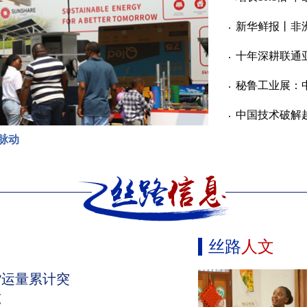
新华鲜报丨非
十年深耕联通
秘鲁工业展：
中国技术破解
脉动
丝路
人文
货运量累计突
吨