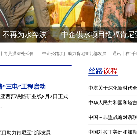
丨不再为水奔波——中企供水项目造福肯尼
向荒漠深处延伸——中企公路项目助力肯尼亚北部发展
通讯丨在“千丘
丝路
议程
“三电”工程启动
中塔关于深化新时代
亚西部铁路矿业线8月2日正式
中华人民共和国和塔
设。
中国－非盟战略对话
中国对拉丁美洲和加
项目助力肯尼亚北部发展