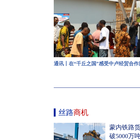
通讯丨在“千丘之国”感受中卢经贸合作
丝路
商机
蒙内铁路
破5000万