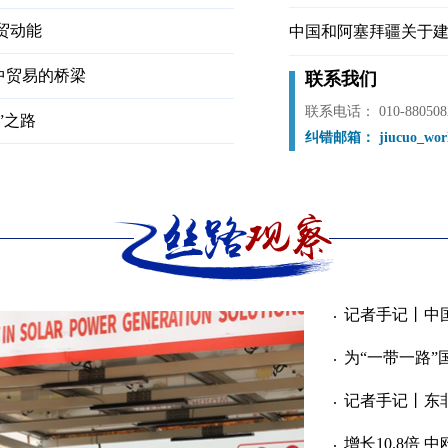
贸动能
中国和阿塞拜疆关于
中贸易的桥梁
联系我们
联系电话： 010-880508
”之路
纠错邮箱： jiucuo_worl
记者手记丨中
为“一带一路
记者手记丨东
增长10.8倍