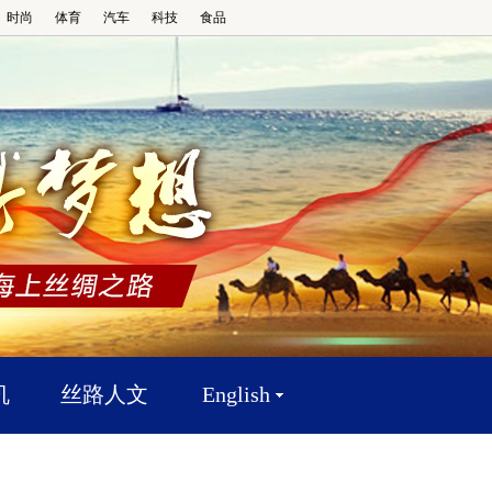
时尚
体育
汽车
科技
食品
机
丝路人文
English