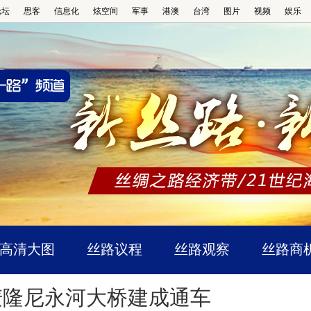
论坛
思客
信息化
炫空间
军事
港澳
台湾
图片
视频
娱乐
高清大图
丝路议程
丝路观察
丝路商
麦隆尼永河大桥建成通车