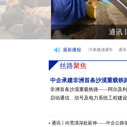
通讯
最新播报
铁路“三电”工程启动
中企承建喀麦隆尼永河大桥建成通车
通讯丨
丝路
聚焦
中企承建非洲首条沙漠重载铁路
非洲首条沙漠重载铁路——阿尔及利
启动通信、信号及电力系统工程建
通讯丨向荒漠深处延伸——中企公路