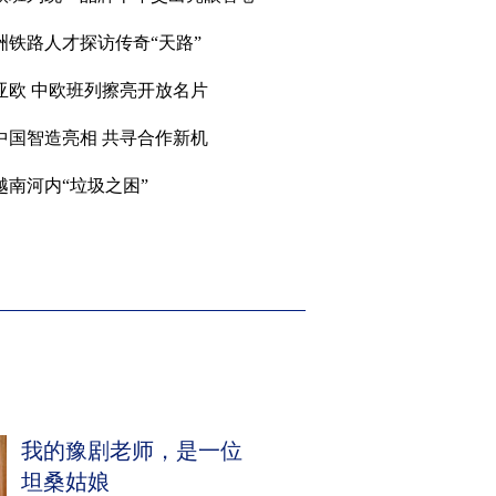
洲铁路人才探访传奇“天路”
亚欧 中欧班列擦亮开放名片
中国智造亮相 共寻合作新机
越南河内“垃圾之困”
我的豫剧老师，是一位
坦桑姑娘