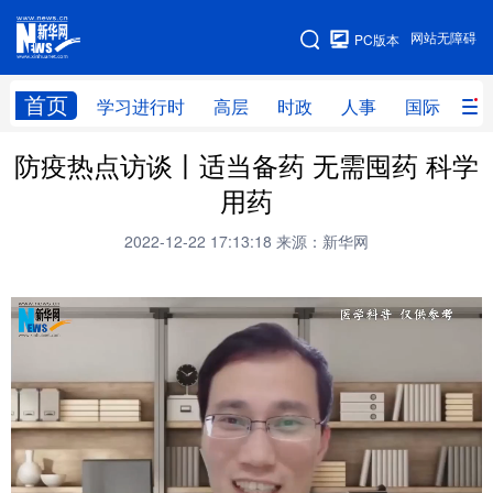
手机版
网站无障碍
PC版本
网站地图
首页
学习进行时
高层
时政
人事
国际
财
防疫热点访谈丨适当备药 无需囤药 科学
学习进行时
高层
时政
人事
用药
国际
财经
网评
港澳
2022-12-22 17:13:18
来源：新华网
台湾
思客智库
全球连线
教育
科技
科创
量子
体育
文化
书画
健康
军事
访谈
视频
图片
政务
法律
中央文件
金融
汽车
食品
人居
信息化
数字经济