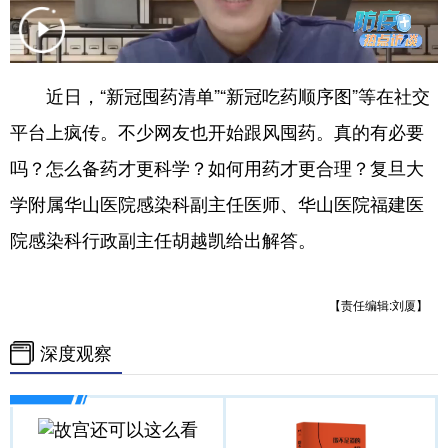
学术中国
乡村振兴
银龄
溯源中国
城市
旅游
能源
会展
近日，“新冠囤药清单”“新冠吃药顺序图”等在社交
彩票
娱乐
时尚
悦读
平台上疯传。不少网友也开始跟风囤药。真的有必要
公益
一带一路
亚太网
上市公司
吗？怎么备药才更科学？如何用药才更合理？复旦大
学附属华山医院感染科副主任医师、华山医院福建医
文化产业
院感染科行政副主任胡越凯给出解答。
地方频道
【责任编辑:刘厦】
北京
天津
河北
山西
深度观察
辽宁
吉林
上海
江苏
浙江
安徽
福建
江西