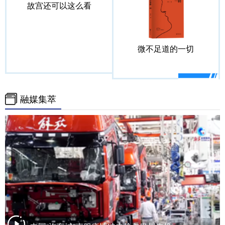
山东
河南
湖北
湖南
故宫还可以这么看
广东
广西
海南
重庆
四川
贵州
云南
西藏
微不足道的一切
陕西
甘肃
青海
宁夏
新疆
内蒙古
黑龙江
融媒集萃
多语种频道
English
Español
Français
عربى
Русский язык
日本語
한국어
Deutsch
Português