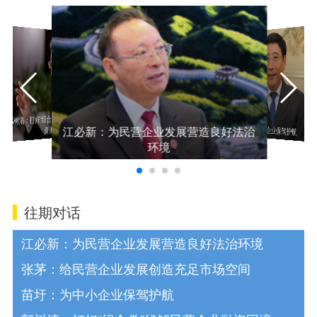
张茅：给民
造充足市场空
郭树清：打好“组合拳”纾解民营企业融
苗圩：为中小企业保驾护航
江必新：为民营企业发展营造良好法治
资困境
环境
往期对话
江必新：为民营企业发展营造良好法治环境
张茅：给民营企业发展创造充足市场空间
苗圩：为中小企业保驾护航