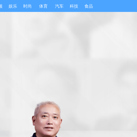
频
娱乐
时尚
体育
汽车
科技
食品