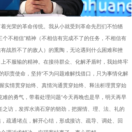
有着光荣的革命传统。我从小就受到革命先烈们不怕牺
三个不相信”精神（不相信有完成不了的任务，不相信有
信有战胜不了的敌人）的熏陶，无论遇到什么困难和挫
向上不服输的精神。在接待群众、化解矛盾时，我始终牢
”的职责使命，坚持“不为问题难解找借口，只为事情化解
掌握实情贯穿始终、真情沟通贯穿始终、释法析理贯穿始
克难的勇气，带着处理问题“今天再晚也是早，明天再早
任之访，发挥水滴石穿的韧劲，把握情、理、法、礼的
结，疏通堵点，解开心结，形成接访、疏导、调处、回