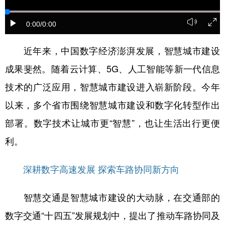
学术中国
乡村振兴
银龄
溯源中国
0:00
/0:00
城市
旅游
能源
会展
近年来，中国数字经济澎湃发展，智慧城市建设
彩票
娱乐
时尚
悦读
成果斐然。随着云计算、5G、人工智能等新一代信息
公益
一带一路
亚太网
上市公司
技术的广泛应用，智慧城市建设进入崭新阶段。今年
文化产业
以来，多个省市围绕智慧城市建设和数字化转型作出
部署。数字技术让城市更“智慧”，也让生活出行更便
利。
地方频道
北京
天津
河北
山西
深耕数字高速发展 探索车路协同新方向
辽宁
吉林
上海
江苏
智慧交通是智慧城市建设的大动脉，在交通部的
浙江
安徽
福建
江西
数字交通“十四五”发展规划中，提出了推动车路协同及