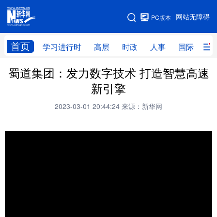
手机版
网站无障碍
PC版本
网站地图
首页
学习进行时
高层
时政
人事
国际
财
蜀道集团：发力数字技术 打造智慧高速
学习进行时
高层
时政
人事
新引擎
国际
财经
网评
港澳
2023-03-01 20:44:24
来源：新华网
台湾
思客智库
全球连线
教育
科技
科创
量子
体育
文化
书画
健康
军事
访谈
视频
图片
政务
法律
中央文件
金融
汽车
食品
人居
信息化
数字经济