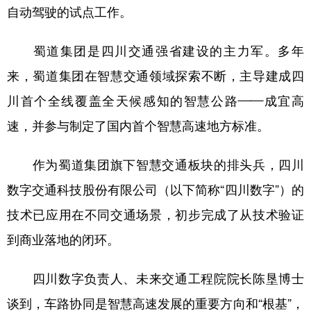
山东
河南
湖北
湖南
自动驾驶的试点工作。
广东
广西
海南
重庆
蜀道集团是四川交通强省建设的主力军。多年
四川
贵州
云南
西藏
来，蜀道集团在智慧交通领域探索不断，主导建成四
陕西
甘肃
青海
宁夏
川首个全线覆盖全天候感知的智慧公路——成宜高
新疆
内蒙古
黑龙江
速，并参与制定了国内首个智慧高速地方标准。
作为蜀道集团旗下智慧交通板块的排头兵，四川
多语种频道
数字交通科技股份有限公司（以下简称“四川数字”）的
English
Español
Français
عربى
技术已应用在不同交通场景，初步完成了从技术验证
Русский язык
日本語
한국어
到商业落地的闭环。
Deutsch
Português
四川数字负责人、未来交通工程院院长陈垦博士
谈到，车路协同是智慧高速发展的重要方向和“根基”，