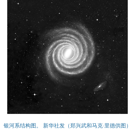
山东
河南
湖北
湖南
广东
广西
海南
重庆
四川
贵州
云南
西藏
陕西
甘肃
青海
宁夏
新疆
内蒙古
黑龙江
多语种频道
English
Español
Français
عربى
Русский язык
日本語
한국어
Deutsch
Português
银河系结构图。 新华社发（郑兴武和马克·里德供图）