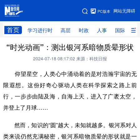
手机版
网站无障碍
PC版本
网站地图
首页
学习进行时
高层
时政
人事
国际
财
“时光动画”：测出银河系暗物质晕形状
学习进行时
高层
时政
人事
2024-07-18 08:17:02
来源：科技日报
国际
财经
网评
港澳
仰望星空，人类心中涌动着的是对浩瀚宇宙的无
台湾
思客智库
全球连线
教育
限遐想。这份好奇心驱动人类在科学探索之路上前
科技
科创
量子
体育
行，一步步由陆及海，自海上天，进入了广袤太空，
文化
书画
健康
军事
并登上了月球……
访谈
视频
图片
政务
然而，知识的“圆”越大，未知就越多。银河系对人
法律
中央文件
金融
汽车
类来说仍然充满秘密，银河系暗物质晕的形状就是一
食品
人居
信息化
数字经济