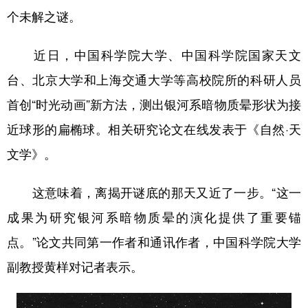
个未解之谜。
学术中国
乡村振兴
银龄
溯源中国
近日，中国科学院大学、中国科学院国家天文
城市
旅游
能源
会展
台、北京大学和上海交通大学等高校院所的科研人员
彩票
娱乐
时尚
悦读
首创“时光动画”新方法，测出银河系暗物质晕形状为接
公益
一带一路
亚太网
上市公司
近球形的扁椭球。相关研究论文在线发表于《自然·天
文化产业
文学》。
这意味着，离揭开谜底的那天又近了一步。“这一
地方频道
成果为研究银河系暗物质晕的演化提供了重要锚
北京
天津
河北
山西
点。”论文共同第一作者和通讯作者，中国科学院大学
辽宁
吉林
上海
江苏
副教授黄样对记者表示。
浙江
安徽
福建
江西