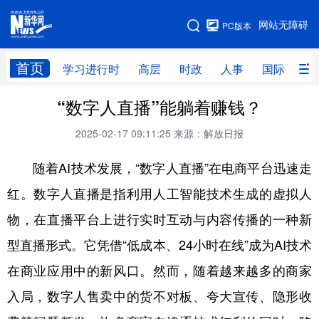
手机版
网站无障碍
PC版本
网站地图
首页
学习进行时
高层
时政
人事
国际
财
“数字人直播”能躺着赚钱？
学习进行时
高层
时政
人事
2025-02-17 09:11:25
来源：解放日报
国际
财经
网评
港澳
随着AI技术发展，“数字人直播”在电商平台迅速走
台湾
思客智库
全球连线
教育
红。数字人直播是指利用人工智能技术生成的虚拟人
科技
科创
量子
体育
物，在直播平台上进行实时互动与内容传播的一种新
文化
书画
健康
军事
型直播形式。它凭借“低成本、24小时在线”成为AI技术
访谈
视频
图片
政务
在商业应用中的新风口。然而，随着越来越多的商家
法律
中央文件
金融
汽车
入局，数字人售卖中的货不对板、夸大宣传、隐形收
食品
人居
信息化
数字经济