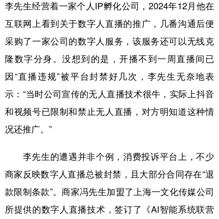
山东
河南
湖北
湖南
李先生经营着一家个人IP孵化公司，2024年12月他在
互联网上看到关于数字人直播的推广，几番沟通后便
广东
广西
海南
重庆
采购了一家公司的数字人服务，该服务还可以无线克
四川
贵州
云南
西藏
隆数字分身。没想到的是，开播不到一周直播间已
陕西
甘肃
青海
宁夏
因“直播违规”被平台封禁好几次，李先生无奈地表
新疆
内蒙古
黑龙江
示：“当时公司宣传的无人直播技术很牛，实际上抖音
和视频号已限制和禁止无人直播，对方明知道这种情
多语种频道
况还推广。”
English
Español
Français
عربى
李先生的遭遇并非个例，消费投诉平台上，不少
Русский язык
日本語
한국어
商家反映数字人直播总被封禁，且大部分合同存在“退
Deutsch
Português
款限制条款”。商家冯先生加盟了上海一文化传媒公司
所提供的数字人直播技术，签订了《AI智能系统联营