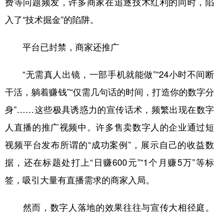
费等问题频发，许多商家在追逐技术红利的同时，陷
入了“技术掘金”的陷阱。
学术中国
乡村振兴
银龄
溯源中国
城市
旅游
能源
会展
平台已封禁，商家还推广
彩票
娱乐
时尚
悦读
“无需真人出镜，一部手机就能做”“24小时不间断
公益
一带一路
亚太网
上市公司
干活，躺着赚钱”“仅需几句话的时间，打造你的数字分
文化产业
身”……这些极具诱惑力的宣传话术，频繁出现在数字
人直播的推广视频中。许多售卖数字人的企业通过短
地方频道
视频平台发布所谓的“成功案例”，展示自己的收益数
北京
天津
河北
山西
据，还在标题处打上“日赚600元”“1个月赚5万”等标
签，吸引大量有直播需求的商家入局。
辽宁
吉林
上海
江苏
浙江
安徽
福建
江西
然而，数字人落地的效果往往与宣传大相径庭。