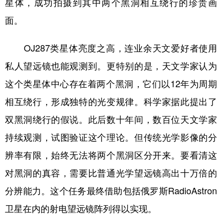
星体，成功拍摄到其中两个黑洞相互绕行的珍贵画
山东
河南
湖北
湖南
面。
广东
广西
海南
重庆
四川
贵州
云南
西藏
OJ287类星体亮度之高，连业余天文爱好者使用
陕西
甘肃
青海
宁夏
私人望远镜也能观测到。更特别的是，天文学家认为
这个类星体中心存在着两个黑洞，它们以12年为周期
新疆
内蒙古
黑龙江
相互绕行，形成独特的光变规律。科学家据此提出了
双黑洞绕行的假说。此后数十年间，数百位天文学家
多语种频道
持续观测，试图验证这个理论。但传统光学影像的分
English
Español
Français
عربى
辨率有限，始终无法将两个黑洞区分开来。要看清这
Русский язык
日本語
한국어
对黑洞的真容，需要比普通光学望远镜高出十万倍的
Deutsch
Português
分辨能力。这个任务最终借助包括俄罗斯RadioAstron
卫星在内的射电望远镜阵列得以实现。