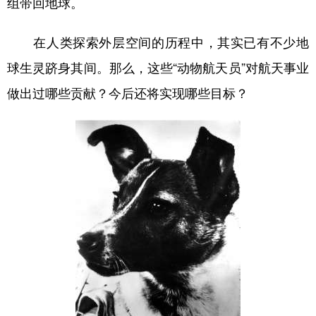
组带回地球。
学术中国
乡村振兴
银龄
溯源中国
在人类探索外层空间的历程中，其实已有不少地
城市
旅游
能源
会展
球生灵跻身其间。那么，这些“动物航天员”对航天事业
彩票
娱乐
时尚
悦读
做出过哪些贡献？今后还将实现哪些目标？
公益
一带一路
亚太网
上市公司
文化产业
地方频道
北京
天津
河北
山西
辽宁
吉林
上海
江苏
浙江
安徽
福建
江西