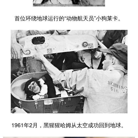
山东
河南
湖北
湖南
广东
广西
海南
重庆
首位环绕地球运行的“动物航天员”小狗莱卡。
四川
贵州
云南
西藏
陕西
甘肃
青海
宁夏
新疆
内蒙古
黑龙江
多语种频道
English
Español
Français
عربى
Русский язык
日本語
한국어
Deutsch
Português
1961年2月，黑猩猩哈姆从太空成功回到地球。