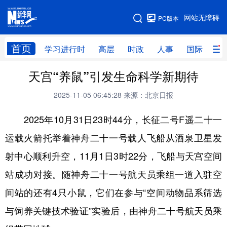
手机版
网站无障碍
PC版本
网站地图
首页
学习进行时
高层
时政
人事
国际
财
天宫“养鼠”引发生命科学新期待
学习进行时
高层
时政
人事
2025-11-05 06:45:28
来源：北京日报
国际
财经
网评
港澳
2025年10月31日23时44分，长征二号F遥二十一
台湾
思客智库
全球连线
教育
运载火箭托举着神舟二十一号载人飞船从酒泉卫星发
科技
科创
量子
体育
射中心顺利升空，11月1日3时22分，飞船与天宫空间
文化
书画
健康
军事
站成功对接。随神舟二十一号航天员乘组一道入驻空
访谈
视频
图片
政务
间站的还有4只小鼠，它们在参与“空间动物品系筛选
法律
中央文件
金融
汽车
与饲养关键技术验证”实验后，由神舟二十号航天员乘
食品
人居
信息化
数字经济