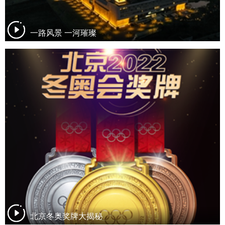
一路风景 一河璀璨
北京冬奥奖牌大揭秘