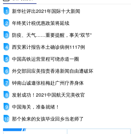
山东
河南
湖北
湖南
新华社评出2021年国际十大新闻
广东
广西
海南
重庆
年终奖计税优惠政策将延续
四川
贵州
云南
西藏
防疫、天气……重要提醒，事关“双节”
陕西
甘肃
青海
宁夏
西安累计报告本土确诊病例1117例
新疆
内蒙古
黑龙江
中国高铁运营里程可绕赤道一圈
外交部回应美指责香港新闻自由遭破坏
多语种频道
钟南山诚邀张桂梅赴广州疗养身体
English
Español
Français
عربى
发射成功！2021中国航天完美收官
Русский язык
日本語
한국어
中国海关，准备就绪！
Deutsch
Português
那个捡来的女孩毕业回乡当老师了