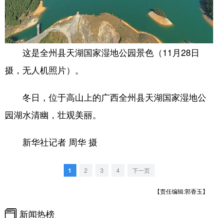
学术中国
乡村振兴
银龄
溯源中国
城市
旅游
能源
会展
这是全州县天湖国家湿地公园景色（11月28日
彩票
娱乐
时尚
悦读
摄，无人机照片）。
公益
一带一路
亚太网
上市公司
冬日，位于高山上的广西全州县天湖国家湿地公
文化产业
园湖水清幽，壮观美丽。
地方频道
新华社记者 周华 摄
北京
天津
河北
山西
1
2
3
4
下一页
辽宁
吉林
上海
江苏
【责任编辑:郭香玉】
浙江
安徽
福建
江西
新闻热榜