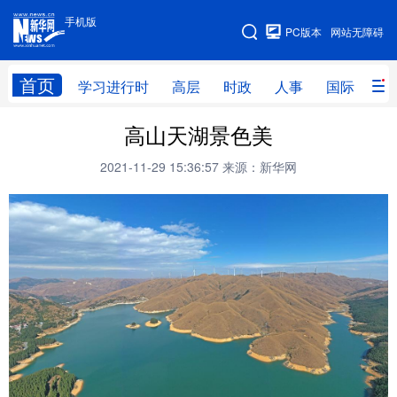
手机版
手机版
PC版本
网站无障碍
网站地图
首页
学习进行时
高层
时政
人事
国际
财
高山天湖景色美
学习进行时
高层
时政
人事
2021-11-29 15:36:57
来源：新华网
国际
财经
网评
港澳
台湾
思客智库
全球连线
教育
科技
科创
量子
体育
文化
书画
健康
军事
访谈
视频
图片
政务
法律
中央文件
金融
汽车
食品
人居
信息化
数字经济