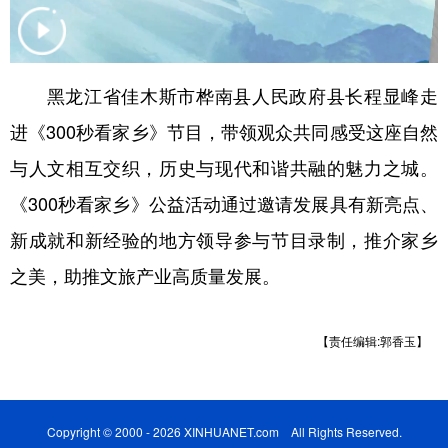
学术中国
乡村振兴
银龄
溯源中国
城市
旅游
能源
会展
黑龙江省佳木斯市桦南县人民政府县长程显峰走
彩票
娱乐
时尚
悦读
进《300秒看家乡》节目，带领观众共同感受这座自然
公益
一带一路
亚太网
上市公司
与人文相互交织，历史与现代和谐共融的魅力之城。
《300秒看家乡》公益活动通过邀请发展具有新亮点、
文化产业
新成就和新经验的地方领导参与节目录制，推介家乡
之美，助推文旅产业高质量发展。
地方频道
北京
天津
河北
山西
【责任编辑:郭香玉】
辽宁
吉林
上海
江苏
浙江
安徽
福建
江西
Copyright © 2000 - 2026 XINHUANET.com All Rights Reserved.