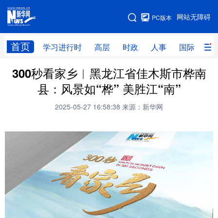
手机版
网站无障碍
PC版本
网站地图
首页
学习进行时
高层
时政
人事
国际
财
300秒看家乡︱黑龙江省佳木斯市桦南
学习进行时
高层
时政
人事
县：风景如“桦” 美胜江“南”
国际
财经
网评
港澳
2025-05-27 16:58:38
来源：新华网
台湾
思客智库
全球连线
教育
科技
科创
量子
体育
文化
书画
健康
军事
访谈
视频
图片
政务
法律
中央文件
金融
汽车
食品
人居
信息化
数字经济