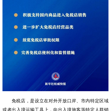
山东
河南
湖北
湖南
广东
广西
海南
重庆
四川
贵州
云南
西藏
陕西
甘肃
青海
宁夏
新疆
内蒙古
黑龙江
多语种频道
English
Español
Français
عربى
Русский язык
日本語
한국어
Deutsch
Português
免税店，是设立在对外开放口岸、市内特定区域
或者出入境运输工具上，向出入境旅客等特定人群销