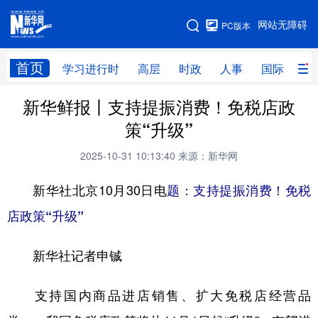
手机版
网站无障碍
PC版本
网站地图
首页
学习进行时
高层
时政
人事
国际
财
新华鲜报丨支持提振消费！免税店政
学习进行时
高层
时政
人事
策“升级”
国际
财经
网评
港澳
2025-10-31 10:13:40
来源：新华网
台湾
思客智库
全球连线
教育
新华社北京10月30日电
题：支持提振消费！免税
科技
科创
量子
体育
店政策“升级”
文化
书画
健康
军事
新华社记者申铖
访谈
视频
图片
政务
法律
中央文件
金融
汽车
支持国内商品进店销售、扩大免税店经营品
食品
人居
信息化
数字经济