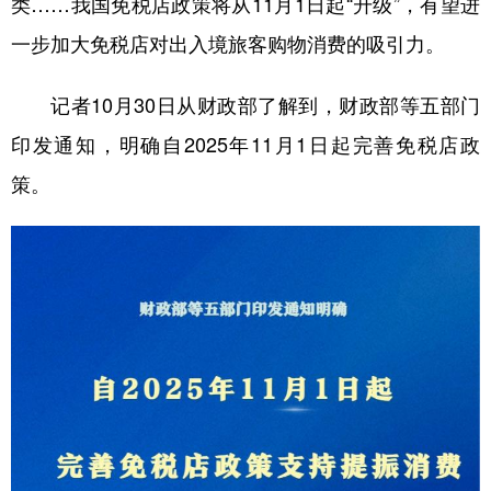
类……我国免税店政策将从11月1日起“升级”，有望进
一步加大免税店对出入境旅客购物消费的吸引力。
学术中国
乡村振兴
银龄
溯源中国
城市
旅游
能源
会展
记者10月30日从财政部了解到，财政部等五部门
彩票
娱乐
时尚
悦读
印发通知，明确自2025年11月1日起完善免税店政
公益
一带一路
亚太网
上市公司
策。
文化产业
地方频道
北京
天津
河北
山西
辽宁
吉林
上海
江苏
浙江
安徽
福建
江西