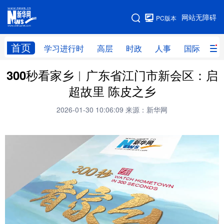
手机版
网站无障碍
PC版本
网站地图
首页
学习进行时
高层
时政
人事
国际
财
300秒看家乡︱广东省江门市新会区：启
学习进行时
高层
时政
人事
超故里 陈皮之乡
国际
财经
网评
港澳
2026-01-30 10:06:09
来源：新华网
台湾
思客智库
全球连线
教育
科技
科创
量子
体育
文化
书画
健康
军事
访谈
视频
图片
政务
法律
中央文件
金融
汽车
食品
人居
信息化
数字经济