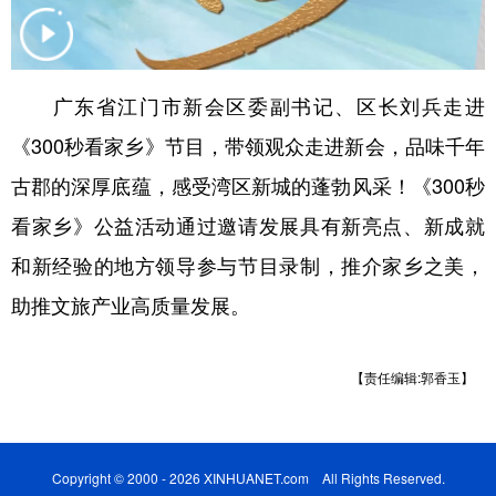
学术中国
乡村振兴
银龄
溯源中国
城市
旅游
能源
会展
广东省江门市新会区委副书记、区长刘兵走进
彩票
娱乐
时尚
悦读
《300秒看家乡》节目，带领观众走进新会，品味千年
公益
一带一路
亚太网
上市公司
古郡的深厚底蕴，感受湾区新城的蓬勃风采！《300秒
看家乡》公益活动通过邀请发展具有新亮点、新成就
文化产业
和新经验的地方领导参与节目录制，推介家乡之美，
助推文旅产业高质量发展。
地方频道
北京
天津
河北
山西
【责任编辑:郭香玉】
辽宁
吉林
上海
江苏
浙江
安徽
福建
江西
Copyright © 2000 - 2026 XINHUANET.com All Rights Reserved.