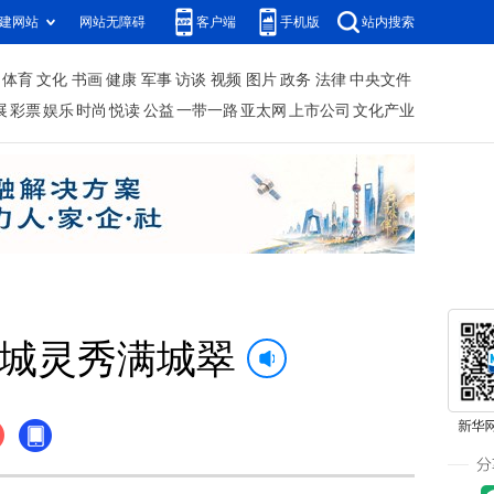
建网站
网站无障碍
客户端
手机版
站内搜索
体育
文化
书画
健康
军事
访谈
视频
图片
政务
法律
中央文件
展
彩票
娱乐
时尚
悦读
公益
一带一路
亚太网
上市公司
文化产业
一城灵秀满城翠