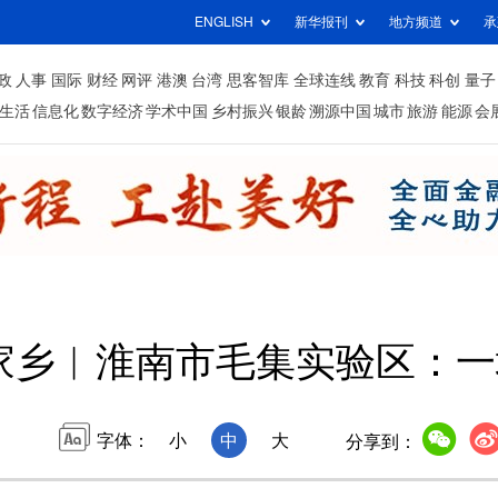
ENGLISH
新华报刊
地方频道
承
政
人事
国际
财经
网评
港澳
台湾
思客智库
全球连线
教育
科技
科创
量子
生活
信息化
数字经济
学术中国
乡村振兴
银龄
溯源中国
城市
旅游
能源
会
看家乡︱淮南市毛集实验区：
字体：
小
中
大
分享到：