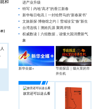
成就和
进产业升级
特写丨内地“高才”的香江新春
新华每日电讯丨
一封给野马的“新春家书”
文旅新探·博物馆之约丨雪域珍宝“焕”新生
台湾连线丨
溯姓氏源 聚两岸情
韩攀】
权威数读丨六组数据，读懂大国消费新气
象
人
节前探店｜烟火里的市
新华全媒+
井生机
故宫还可以这么看