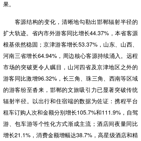
山东
河南
湖北
湖南
果。
广东
广西
海南
重庆
客源结构的变化，清晰地勾勒出邯郸辐射半径的
四川
贵州
云南
西藏
扩大轨迹。省内市外游客同比增长44.37%，本省客源
陕西
甘肃
青海
宁夏
根基依然稳固；京津游客增长53.37%，山东、山西、
新疆
内蒙古
黑龙江
河南三省增长64.94%，周边核心客源持续涌入。远程
市场的突破更令人瞩目，山河四省及京津地区之外的
多语种频道
游客同比激增96.32%，长三角、珠三角、西南等区域
的游客纷至沓来，邯郸的文旅吸引力已显著突破传统
English
Español
Français
عربى
辐射半径。以出行和住宿端的数据为佐证：携程平台
Русский язык
日本語
한국어
租车订购人次和金额分别增长105.7%和111.9%，自驾
Deutsch
Português
游、包车游等个性化方式渐成主流；酒店间夜量同比
增长21.1%，消费金额增幅达38.7%，高星级酒店和精