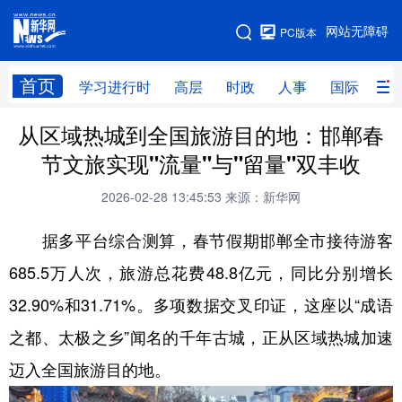
手机版
网站无障碍
PC版本
网站地图
首页
学习进行时
高层
时政
人事
国际
财
从区域热城到全国旅游目的地：邯郸春
学习进行时
高层
时政
人事
节文旅实现"流量"与"留量"双丰收
国际
财经
网评
港澳
2026-02-28 13:45:53
来源：新华网
台湾
思客智库
全球连线
教育
据多平台综合测算，春节假期邯郸全市接待游客
科技
科创
量子
体育
685.5万人次，旅游总花费48.8亿元，同比分别增长
文化
书画
健康
军事
32.90%和31.71%。多项数据交叉印证，这座以“成语
访谈
视频
图片
政务
之都、太极之乡”闻名的千年古城，正从区域热城加速
法律
中央文件
金融
汽车
迈入全国旅游目的地。
食品
人居
信息化
数字经济