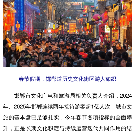
学术中国
乡村振兴
银龄
溯源中国
城市
旅游
能源
会展
彩票
娱乐
时尚
悦读
公益
一带一路
亚太网
上市公司
文化产业
春节假期，邯郸道历史文化街区游人如织
地方频道
邯郸市文化广电和旅游局相关负责人介绍，2024
北京
天津
河北
山西
年、2025年邯郸连续两年接待游客超1亿人次，城市文
辽宁
吉林
上海
江苏
旅的基本盘已足够扎实，今年春节各项指标的全面攀
浙江
安徽
福建
江西
升，正是长期文化积淀与持续运营迭代共同作用的结