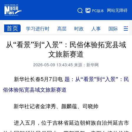
手机版
网站无障碍
PC版本
网站地图
首页
学习进行时
高层
时政
人事
国际
财
从“看景”到“入景”：民俗体验拓宽县域
学习进行时
高层
时政
人事
文旅新赛道
国际
财经
网评
港澳
2026-05-09 13:43:45
来源：新华网
台湾
思客智库
全球连线
教育
新华社长春5月7日电
题：从“看景”到“入景”：民
科技
科创
量子
体育
俗体验拓宽县域文旅新赛道
文化
书画
健康
军事
新华社记者金津秀、颜麟蕴、司晓帅
访谈
视频
图片
政务
法律
中央文件
金融
汽车
进入五月，位于吉林省延边朝鲜族自治州延吉市
食品
人居
信息化
数字经济