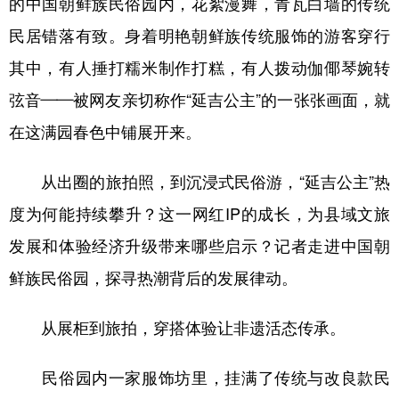
的中国朝鲜族民俗园内，花絮漫舞，青瓦白墙的传统
民居错落有致。身着明艳朝鲜族传统服饰的游客穿行
学术中国
乡村振兴
银龄
溯源中国
其中，有人捶打糯米制作打糕，有人拨动伽倻琴婉转
城市
旅游
能源
会展
弦音——被网友亲切称作“延吉公主”的一张张画面，就
彩票
娱乐
时尚
悦读
在这满园春色中铺展开来。
公益
一带一路
亚太网
上市公司
从出圈的旅拍照，到沉浸式民俗游，“延吉公主”热
文化产业
度为何能持续攀升？这一网红IP的成长，为县域文旅
发展和体验经济升级带来哪些启示？记者走进中国朝
地方频道
鲜族民俗园，探寻热潮背后的发展律动。
北京
天津
河北
山西
从展柜到旅拍，穿搭体验让非遗活态传承。
辽宁
吉林
上海
江苏
浙江
安徽
福建
江西
民俗园内一家服饰坊里，挂满了传统与改良款民