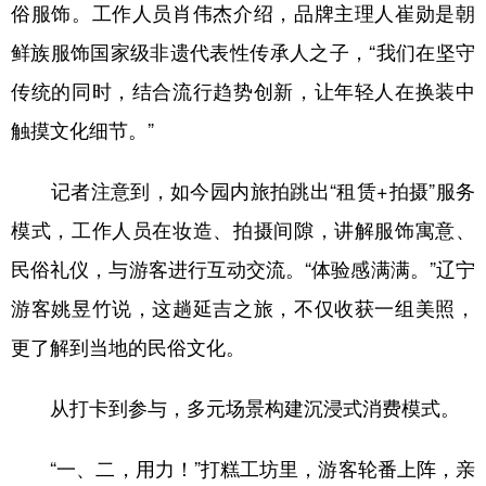
山东
河南
湖北
湖南
俗服饰。工作人员肖伟杰介绍，品牌主理人崔勋是朝
鲜族服饰国家级非遗代表性传承人之子，“我们在坚守
广东
广西
海南
重庆
传统的同时，结合流行趋势创新，让年轻人在换装中
四川
贵州
云南
西藏
触摸文化细节。”
陕西
甘肃
青海
宁夏
新疆
内蒙古
黑龙江
记者注意到，如今园内旅拍跳出“租赁+拍摄”服务
模式，工作人员在妆造、拍摄间隙，讲解服饰寓意、
多语种频道
民俗礼仪，与游客进行互动交流。“体验感满满。”辽宁
游客姚昱竹说，这趟延吉之旅，不仅收获一组美照，
English
Español
Français
عربى
更了解到当地的民俗文化。
Русский язык
日本語
한국어
从打卡到参与，多元场景构建沉浸式消费模式。
Deutsch
Português
“一、二，用力！”打糕工坊里，游客轮番上阵，亲