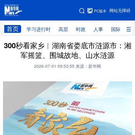
手机版
网站无障碍
PC版本
网站地图
首页
学习进行时
高层
时政
人事
国际
财
300秒看家乡︱湖南省娄底市涟源市：湘
学习进行时
高层
时政
人事
军摇篮、围城故地、山水涟源
国际
财经
网评
港澳
2026-07-01 09:53:55
来源：新华网
台湾
思客智库
全球连线
教育
科技
科创
量子
体育
文化
书画
健康
军事
访谈
视频
图片
政务
法律
中央文件
金融
汽车
食品
人居
信息化
数字经济