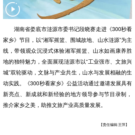
学术中国
乡村振兴
银龄
溯源中国
城市
旅游
能源
会展
湖南省娄底市涟源市委书记段晓赛走进《300秒看
彩票
娱乐
时尚
悦读
家乡》节目，以“湘军摇篮、围城故地、山水涟源”为主
公益
一带一路
亚太网
上市公司
线，带领观众沉浸式体验湘军摇篮、山水如画康养胜
地的独特魅力，全面展现涟源市以“工业强市、文旅兴
文化产业
城”双轮驱动，文脉与产业共生，山水与发展相融的生
动实践。《300秒看家乡》公益活动通过邀请发展具有
地方频道
新亮点、新成就和新经验的地方领导参与节目录制，
北京
天津
河北
山西
推介家乡之美，助推文旅产业高质量发展。
辽宁
吉林
上海
江苏
浙江
安徽
福建
江西
【责任编辑:王萍】