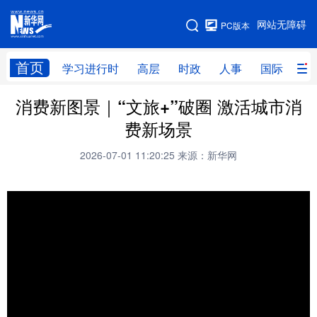
手机版
网站无障碍
PC版本
网站地图
首页
学习进行时
高层
时政
人事
国际
财
消费新图景｜“文旅+”破圈 激活城市消
学习进行时
高层
时政
人事
费新场景
国际
财经
网评
港澳
2026-07-01 11:20:25
来源：新华网
台湾
思客智库
全球连线
教育
科技
科创
量子
体育
文化
书画
健康
军事
访谈
视频
图片
政务
法律
中央文件
金融
汽车
食品
人居
信息化
数字经济