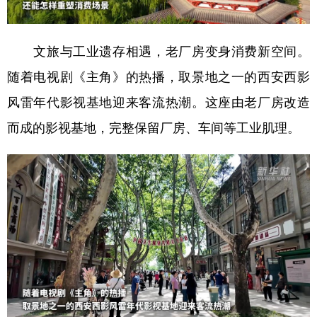
山东
河南
湖北
湖南
广东
广西
海南
重庆
文旅与工业遗存相遇，老厂房变身消费新空间。
四川
贵州
云南
西藏
随着电视剧《主角》的热播，取景地之一的西安西影
陕西
甘肃
青海
宁夏
风雷年代影视基地迎来客流热潮。这座由老厂房改造
新疆
内蒙古
黑龙江
而成的影视基地，完整保留厂房、车间等工业肌理。
多语种频道
English
Español
Français
عربى
Русский язык
日本語
한국어
Deutsch
Português