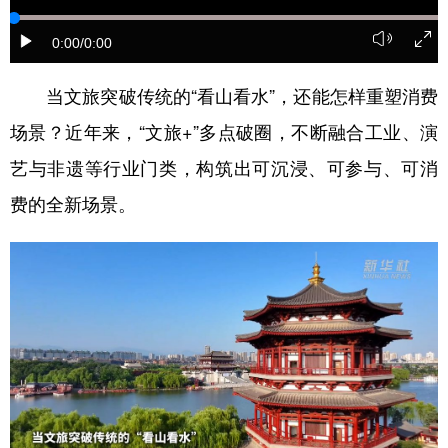
学术中国
乡村振兴
银龄
溯源中国
0:00
/0:00
城市
旅游
能源
会展
当文旅突破传统的“看山看水”，还能怎样重塑消费
彩票
娱乐
时尚
悦读
场景？近年来，“文旅+”多点破圈，不断融合工业、演
公益
一带一路
亚太网
上市公司
艺与非遗等行业门类，构筑出可沉浸、可参与、可消
费的全新场景。
文化产业
地方频道
北京
天津
河北
山西
辽宁
吉林
上海
江苏
浙江
安徽
福建
江西