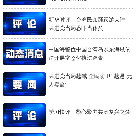
学术中国
乡村振兴
银龄
溯源中国
新华时评丨台湾民众踊跃游大陆，
城市
旅游
能源
会展
民进党当局恐吓当休矣
彩票
娱乐
时尚
悦读
中国海警位中国台湾岛以东海域依
公益
一带一路
亚太网
上市公司
法开展常态化执法巡查
文化产业
民进党当局越喊“全民防卫” 越是“无
人卖命”
地方频道
北京
天津
河北
山西
学习快评丨凝心聚力共圆复兴之梦
辽宁
吉林
上海
江苏
浙江
安徽
福建
江西