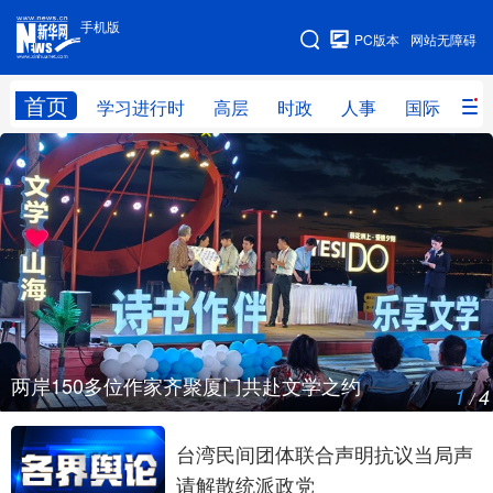
手机版
手机版
PC版本
网站无障碍
网站地图
首页
学习进行时
高层
时政
人事
国际
财
学习进行时
高层
时政
人事
国际
财经
网评
港澳
台湾
思客智库
全球连线
教育
科技
科创
量子
体育
文化
书画
健康
军事
两岸150多位作家齐聚厦门共赴文学之约
1
4
访谈
视频
图片
政务
/
法律
中央文件
金融
汽车
台湾民间团体联合声明抗议当局声
请解散统派政党
食品
人居
信息化
数字经济