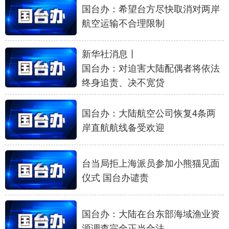
山东
河南
湖北
湖南
国台办：希望台方尽快取消对两岸
航空运输不合理限制
广东
广西
海南
重庆
四川
贵州
云南
西藏
新华社消息丨
国台办：对迫害大陆配偶者将依法
陕西
甘肃
青海
宁夏
终身追责、决不宽贷
新疆
内蒙古
黑龙江
国台办：大陆航空公司恢复4条两
岸直航航线备受欢迎
多语种频道
English
Español
Français
عربى
台当局拒上海派员参加小熊猫见面
Русский язык
日本語
한국어
仪式 国台办谴责
Deutsch
Português
国台办：大陆在台东部海域渔业资
源调查完全正当合法