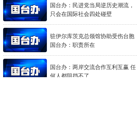
国台办：民进党当局逆历史潮流，
只会在国际社会四处碰壁
驻伊尔库茨克总领馆协助受伤台胞
国台办：职责所在
国台办：两岸交流合作互利互赢 任
何人都阻挡不了
国台办：欢迎广大台湾青年用好“台
青e家”服务平台
台当局威胁民众审慎赴陆 国台办：
其行可耻其心可诛