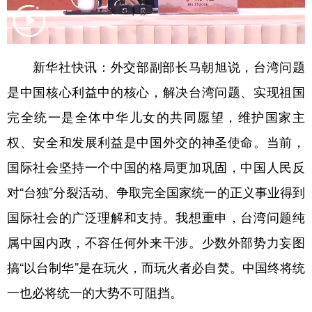
学术中国
乡村振兴
银龄
溯源中国
城市
旅游
能源
会展
新华社快讯：外交部副部长马朝旭说，台湾问题
彩票
娱乐
时尚
悦读
是中国核心利益中的核心，解决台湾问题、实现祖国
公益
一带一路
亚太网
上市公司
完全统一是全体中华儿女的共同愿望，维护国家主
权、安全和发展利益是中国外交的神圣使命。当前，
文化产业
国际社会坚持一个中国的格局更加巩固，中国人民反
对“台独”分裂活动、争取完全国家统一的正义事业得到
地方频道
国际社会的广泛理解和支持。我想重申，台湾问题纯
北京
天津
河北
山西
属中国内政，不容任何外来干涉。少数外部势力妄图
辽宁
吉林
上海
江苏
搞“以台制华”是在玩火，而玩火者必自焚。中国终将统
浙江
安徽
福建
江西
一也必将统一的大势不可阻挡。