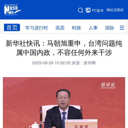
手机版
网站无障碍
PC版本
网站地图
首页
学习进行时
高层
时政
人事
国际
财
新华社快讯：马朝旭重申，台湾问题纯
学习进行时
高层
时政
人事
属中国内政，不容任何外来干涉
国际
财经
网评
港澳
2025-08-29 10:52:05
来源：新华网
台湾
思客智库
全球连线
教育
科技
科创
量子
体育
文化
书画
健康
军事
访谈
视频
图片
政务
法律
中央文件
金融
汽车
食品
人居
信息化
数字经济