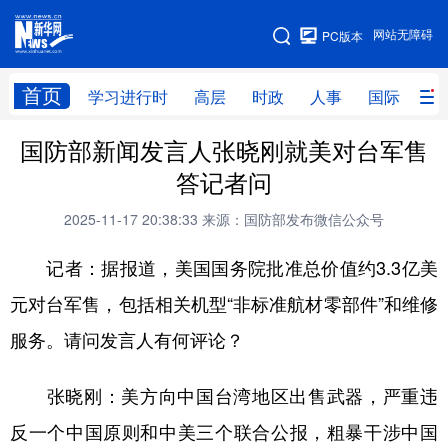
手机版
网站无障碍
PC版本
网站地图
首页
学习进行时
高层
时政
人事
国际
财
国防部新闻发言人张晓刚就美对台军售
学习进行时
高层
时政
人事
答记者问
国际
财经
网评
港澳
2025-11-17 20:38:33
来源：国防部发布微信公众号
台湾
思客智库
全球连线
教育
记者：据报道，美国国务院批准总价值约3.3亿美
科技
科创
量子
体育
元对台军售，包括相关机型“非标准航材零部件”和维修
文化
书画
健康
军事
服务。请问发言人有何评论？
访谈
视频
图片
政务
张晓刚：美方向中国台湾地区出售武器，严重违
法律
中央文件
金融
汽车
反一个中国原则和中美三个联合公报，粗暴干涉中国
食品
人居
信息化
数字经济