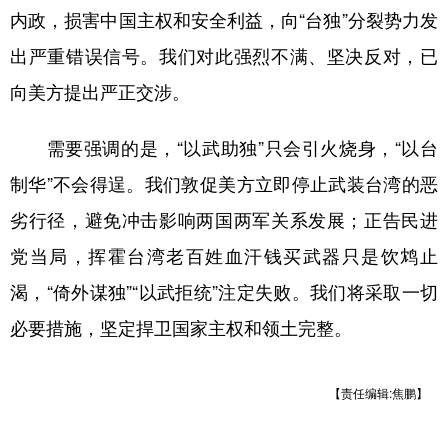
内政，损害中国主权和安全利益，向“台独”分裂势力发
学术中国
乡村振兴
银龄
溯源中国
出严重错误信号。我们对此强烈不满、坚决反对，已
城市
旅游
能源
会展
向美方提出严正交涉。
彩票
娱乐
时尚
悦读
需要强调的是，“以武助独”只会引火烧身，“以台
公益
一带一路
亚太网
上市公司
制华”不会得逞。我们敦促美方立即停止武装台湾的恶
文化产业
劣行径，避免冲击影响两国两军关系发展；正告民进
党当局，挥霍台湾老百姓血汗钱买武器只是饮鸩止
地方频道
渴，“倚外谋独”“以武拒统”注定失败。我们将采取一切
必要措施，坚定捍卫国家主权和领土完整。
北京
天津
河北
山西
辽宁
吉林
上海
江苏
【责任编辑:焦鹏】
浙江
安徽
福建
江西