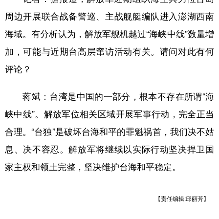
山东
河南
湖北
湖南
周边开展联合战备警巡、主战舰艇编队进入澎湖西南
广东
广西
海南
重庆
海域。有分析认为，解放军舰机越过“海峡中线”数量增
四川
贵州
云南
西藏
加，可能与近期台高层窜访活动有关。请问对此有何
陕西
甘肃
青海
宁夏
评论？
新疆
内蒙古
黑龙江
蒋斌：
台湾是中国的一部分，根本不存在所谓“海
峡中线”。解放军位相关区域开展军事行动，完全正当
多语种频道
合理。“台独”是破坏台海和平的罪魁祸首，我们决不姑
English
Español
Français
عربى
息、决不容忍。解放军将继续以实际行动坚决捍卫国
Русский язык
日本語
한국어
家主权和领土完整，坚决维护台海和平稳定。
Deutsch
Português
【责任编辑:邱丽芳】