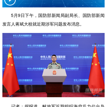
学术中国
乡村振兴
银龄
溯源中国
5月9日下午，国防部新闻局副局长、国防部新闻
城市
旅游
能源
会展
发言人蒋斌大校就近期涉军问题发布消息。
彩票
娱乐
时尚
悦读
公益
一带一路
亚太网
上市公司
文化产业
地方频道
北京
天津
河北
山西
辽宁
吉林
上海
江苏
浙江
安徽
福建
江西
记者：
据报道，解放军近期组织海空兵力位台岛