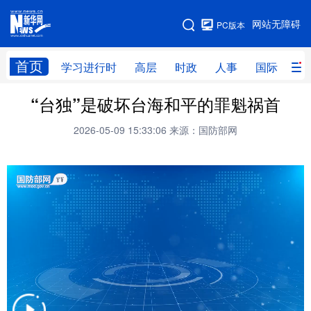
手机版
网站无障碍
PC版本
网站地图
首页
学习进行时
高层
时政
人事
国际
财
“台独”是破坏台海和平的罪魁祸首
学习进行时
高层
时政
人事
2026-05-09 15:33:06
来源：国防部网
国际
财经
网评
港澳
台湾
思客智库
全球连线
教育
科技
科创
量子
体育
文化
书画
健康
军事
访谈
视频
图片
政务
法律
中央文件
金融
汽车
食品
人居
信息化
数字经济