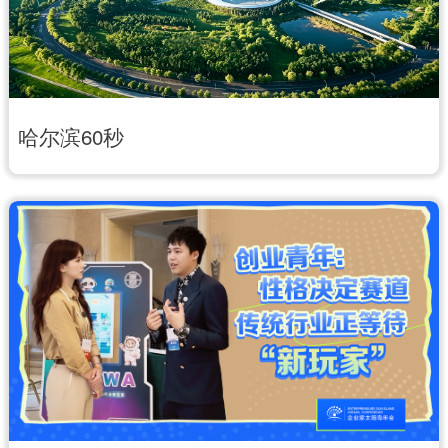
辽宁
吉林
上海
江苏
浙江
安徽
福建
江西
哈尔滨60秒
山东
河南
湖北
湖南
广东
广西
海南
重庆
四川
贵州
云南
西藏
陕西
甘肃
青海
宁夏
新疆
内蒙古
黑龙江
多语种频道