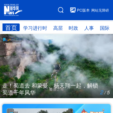
PC版本
网站无障碍
首页
网站地图
学习进行时
高层
时政
人事
国际
学习进行时
高层
时政
人事
国际
财经
网评
港澳
台湾
思客智库
全球连线
教育
走！蜀道去 和蒙曼、杨天翔一起，解锁
科技
科创
量子
体育
2
蜀道千年风华
5
/
文化
书画
健康
军事
访谈
视频
图片
政务