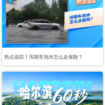
中央文件
金融
汽车
食品
人居
信息化
数字经济
学术中国
乡村振兴
溯源中国
城市
旅游
能源
会展
彩票
娱乐
热点追踪丨汛期车泡水怎么走保险？
时尚
悦读
公益
一带一路
亚太网
上市公司
文化产业
地方频道
北京
天津
河北
山西