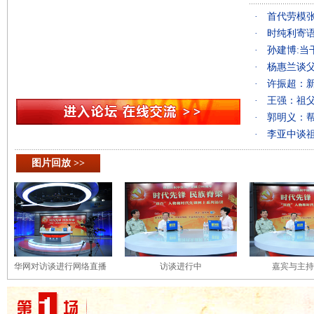
·
首代劳模张
·
时纯利寄语
·
孙建博:当
·
杨惠兰谈父
·
许振超：
·
王强：祖
·
郭明义：
·
李亚中谈
图片回放 >>