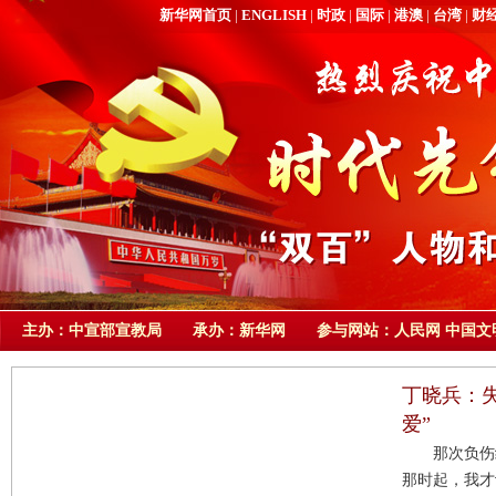
新华网首页
|
ENGLISH
|
时政
|
国际
|
港澳
|
台湾
|
财
主办：中宣部宣教局 承办：
新华网
参与网站：
人民网
中国文
丁晓兵：
爱”
那次负伤给
那时起，我才