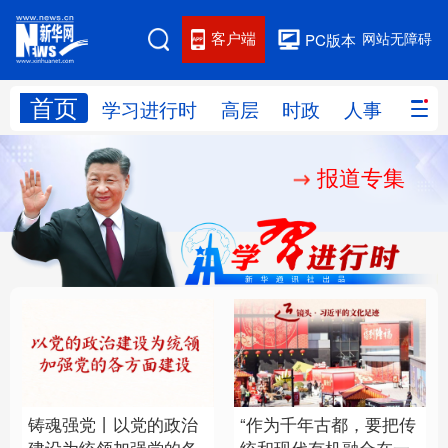
客户端
网站无障碍
PC版本
首页
网站地图
学习进行时
高层
时政
人事
国际
报道专集
学习进行时
高层
时政
人事
国际
财经
网评
港澳
台湾
思客智库
全球连线
教育
科技
科创
量子
体育
文化
书画
健康
军事
铸魂强党丨以党的政治
“作为千年古都，要把传
访谈
视频
图片
政务