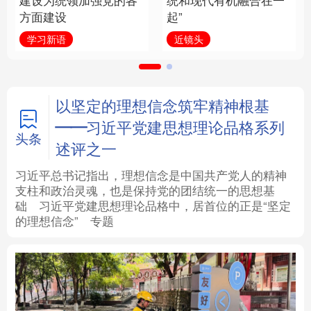
建设为统领加强党的各
统和现代有机融合在一
方面建设
起”
法律
中央文件
金融
汽车
学习新语
近镜头
食品
人居
信息化
数字经济
学术中国
乡村振兴
银龄
溯源中国
以坚定的理想信念筑牢精神根基
——习近平党建思想理论品格系列
城市
旅游
能源
会展
头条
述评之一
彩票
娱乐
时尚
悦读
习近平总书记指出，理想信念是中国共产党人的精神
支柱和政治灵魂，也是保持党的团结统一的思想基
础
习近平
党建思想理论品格中，居首位的正是“坚定
公益
一带一路
亚太网
上市公司
的理想信念”
专题
文化产业
地方频道