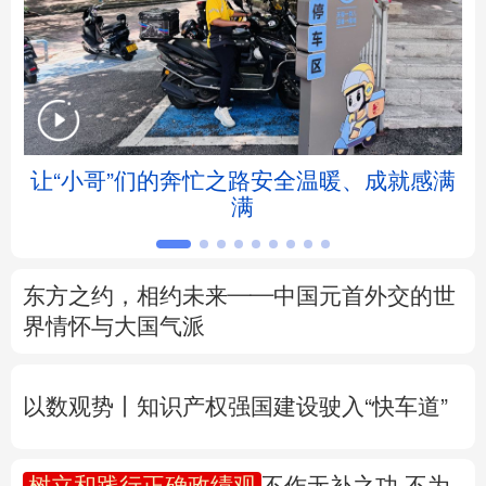
北京
天津
河北
山西
辽宁
吉林
上海
江苏
浙江
安徽
福建
江西
让“小哥”们的奔忙之路安全温暖、成就感满
满
山东
河南
湖北
湖南
广东
广西
海南
重庆
东方之约，相约未来——中国元首外交的世
四川
贵州
云南
西藏
界情怀与大国气派
陕西
甘肃
青海
宁夏
以数观势丨知识产权强国建设驶入“快车道”
新疆
内蒙古
黑龙江
树立和践行正确政绩观
不作无补之功 不为