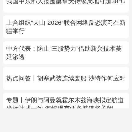
我国中东部大范围桑拿天持续局地可超38℃
上合组织“天山-2026”联合网络反恐演习在新
疆举行
中方代表：防止“三股势力”借助新兴技术蔓
延渗透
热点问答丨胡塞武装连续袭船 沙特作何应对
专题丨
伊朗与阿曼就霍尔木兹海峡拟定航道
坐标达成一致
海峡现有两条航道将关闭