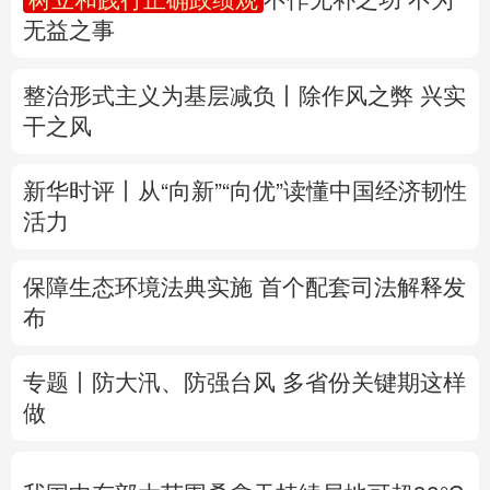
无益之事
多语种频道
整治形式主义为基层减负丨除作风之弊 兴实
English
Español
Français
عربى
干之风
Русский язык
日本語
한국어
新华时评丨从“向新”“向优”读懂中国经济韧性
Deutsch
Português
活力
保障生态环境法典实施 首个配套司法解释发
布
专题丨
防大汛、防强台风 多省份关键期这样
做