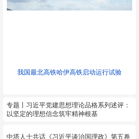
北京
天津
河北
山西
辽宁
吉林
上海
江苏
我国最北高铁哈伊高铁启动运行试验
浙江
安徽
福建
江西
山东
河南
湖北
湖南
专题丨
习近平党建思想理论品格系列述评：
以坚定的理想信念筑牢精神根基
广东
广西
海南
重庆
四川
贵州
云南
西藏
中塔人士共话《习近平谈治国理政》第五卷
陕西
甘肃
青海
宁夏
树立和践行正确政绩观
为基层减负 促实干
新疆
内蒙古
黑龙江
担当