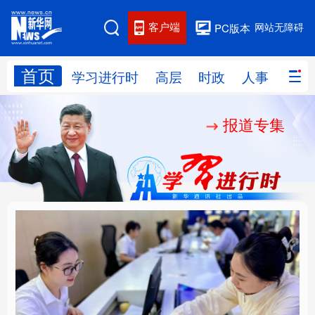
客户端
网站无障碍
PC版本
首页
网站地图
学习进行时
高层
时政
人事
国际
报道专集
学习进行时
高层
时政
人事
国际
财经
网评
港澳
台湾
思客智库
全球连线
教育
科技
科创
量子
体育
文化
书画
健康
军事
厚植营商沃土推动东北
铸魂强党丨以党的政治
访谈
视频
图片
政务