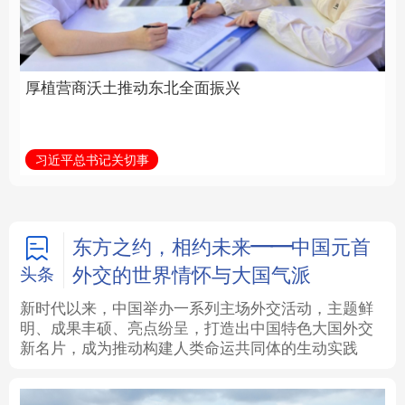
全面振兴
建设为统领加强党的各
方面建设
法律
中央文件
金融
汽车
习近平总书记关切事
学习新语
食品
人居
信息化
数字经济
学术中国
乡村振兴
银龄
溯源中国
东方之约，相约未来——中国元首
外交的世界情怀与大国气派
头条
城市
旅游
能源
会展
新时代以来，中国举办一系列主场外交活动，主题鲜
明、成果丰硕、亮点纷呈，打造出中国特色大国外交
彩票
娱乐
时尚
悦读
新名片，成为推动构建人类命运共同体的生动实践
公益
一带一路
亚太网
上市公司
文化产业
地方频道