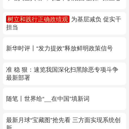
多语种频道
新华时评丨“发力提效”释放鲜明政策信号
English
Español
Français
عربى
准 稳 狠：速览我国深化扫黑除恶专项斗争
Русский язык
日本語
한국어
最新部署
Deutsch
Português
随笔丨世界给“__在中国”填新词
最新月球“宝藏图”抢先看
三方面实现系统创
新
专题丨
“白海豚”逼近华东 罕见远洋台风将登
陆我国
两部门对浙闽启动防汛防台风四级应
急响应