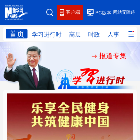
客户端
网站无障碍
PC版本
首页
网站地图
学习进行时
高层
时政
人事
国际
报道专集
学习进行时
高层
时政
人事
国际
财经
网评
港澳
台湾
思客智库
全球连线
教育
科技
科创
量子
体育
文化
书画
健康
军事
乐享全民健身 共筑健康
厚植营商沃土推动东北
访谈
视频
图片
政务