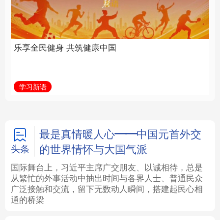
中国
全面振兴
法律
中央文件
金融
汽车
学习新语
习近平总书记关切事
食品
人居
信息化
数字经济
学术中国
乡村振兴
银龄
溯源中国
最是真情暖人心——中国元首外交
的世界情怀与大国气派
头条
城市
旅游
能源
会展
国际舞台上，习近平主席广交朋友、以诚相待，总是
从繁忙的外事活动中抽出时间与各界人士、普通民众
彩票
娱乐
时尚
悦读
广泛接触和交流，留下无数动人瞬间，搭建起民心相
通的桥梁
公益
一带一路
亚太网
上市公司
文化产业
地方频道