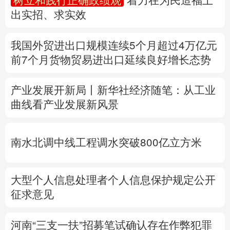
多语种频道
产业发展开新局丨
新华社经济随笔：从工业
曲线看产业发展新风景
English
Español
Français
عربى
Русский язык
日本語
한국어
南水北调中线工程调水突破800亿立方米
Deutsch
Português
大型个人信息处理者个人信息保护规定公开
征求意见
河南“三支一扶”招募笔试确认存在作弊犯罪
行为
定于8月22日重新组织笔试
专题丨
台湾发布“白海豚”海上警报
福建、
浙
江防台风Ⅲ级响应
河北暴雨Ⅳ级应急响应