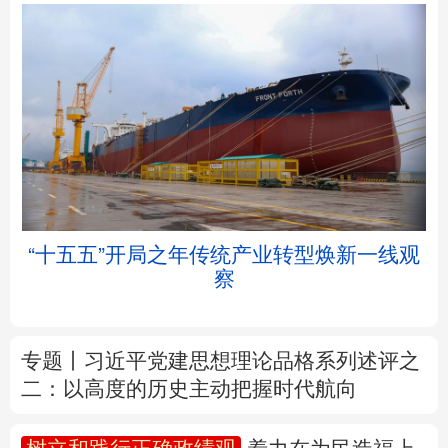
北京
天津
河北
山西
辽宁
吉林
上海
江苏
“十五五”开局之年传统产业转型焕新一线观
浙江
安徽
福建
江西
察
山东
河南
湖北
湖南
专题丨
习近平党建思想理论品格系列述评之
广东
广西
海南
重庆
二：以高度的历史主动把握时代航向
四川
贵州
云南
西藏
树立和践行正确政绩观
着力在为民造福上
陕西
甘肃
青海
宁夏
出实招、求实效
新疆
内蒙古
黑龙江
我国外贸进出口规模连续5个月超过4万亿元
前7个月货物贸易进出口延续良好增长态势