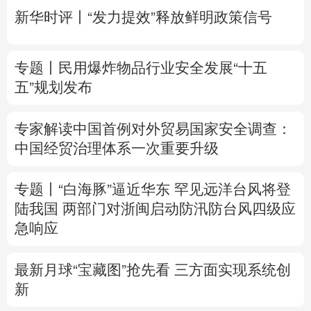
多语种频道
新华时评丨“发力提效”释放鲜明政策信号
English
Español
Français
عربى
专题丨
民用爆炸物品行业安全发展“十五
Русский язык
日本語
한국어
五”规划发布
Deutsch
Português
专家解读中国首例对外贸易国家安全调查：
中国经贸治理体系一次重要升级
专题丨
“白海豚”逼近华东 罕见远洋台风将登
陆我国
两部门对浙闽启动防汛防台风四级应
急响应
最新月球“宝藏图”抢先看
三方面实现系统创
新