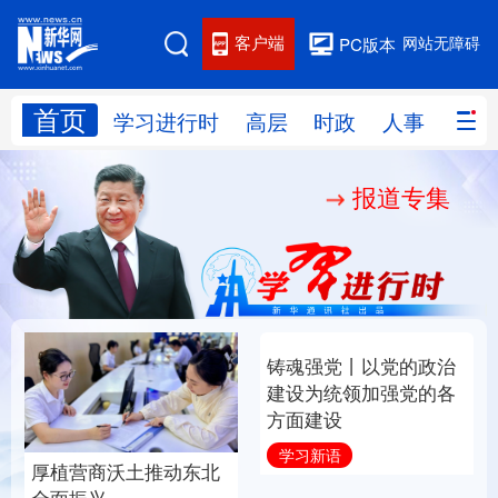
客户端
网站无障碍
PC版本
首页
网站地图
学习进行时
高层
时政
人事
国际
报道专集
学习进行时
高层
时政
人事
国际
财经
网评
港澳
台湾
思客智库
全球连线
教育
科技
科创
量子
体育
文化
书画
健康
军事
厚植营商沃土推动东北
铸魂强党丨以党的政治
访谈
视频
图片
政务