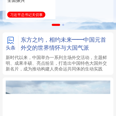
全面振兴
建设为统领加强党的各
方面建设
法律
中央文件
金融
汽车
习近平总书记关切事
学习新语
食品
人居
信息化
数字经济
学术中国
乡村振兴
银龄
溯源中国
东方之约，相约未来——中国元首
外交的世界情怀与大国气派
头条
城市
旅游
能源
会展
新时代以来，中国举办一系列主场外交活动，主题鲜
明、成果丰硕、亮点纷呈，打造出中国特色大国外交
彩票
娱乐
时尚
悦读
新名片，成为推动构建人类命运共同体的生动实践
公益
一带一路
亚太网
上市公司
文化产业
地方频道