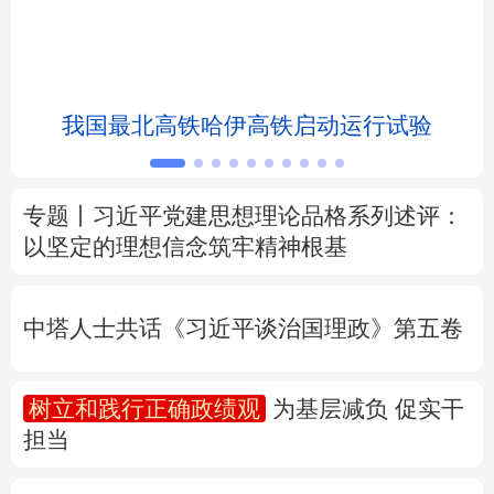
北京
天津
河北
山西
辽宁
吉林
上海
江苏
我国最北高铁哈伊高铁启动运行试验
浙江
安徽
福建
江西
山东
河南
湖北
湖南
专题丨
习近平党建思想理论品格系列述评：
以坚定的理想信念筑牢精神根基
广东
广西
海南
重庆
四川
贵州
云南
西藏
中塔人士共话《习近平谈治国理政》第五卷
陕西
甘肃
青海
宁夏
树立和践行正确政绩观
为基层减负 促实干
新疆
内蒙古
黑龙江
担当