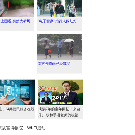
上围观 突然大桥坍
"电子警察"拍行人闯红灯
南方强降雨已经减弱
京故宫博物院：Wi-Fi启动