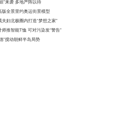
妮妲”来袭 多地严阵以待
高版全景里约奥运街景模型
威夫妇北极圈内打造“梦想之家”
计师推智能T恤 可对污染发“警告”
萨德”搅动朝鲜半岛局势