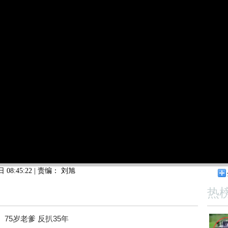
 08:45:22
|
责编：
刘旭
热
75岁老爹 反扒35年