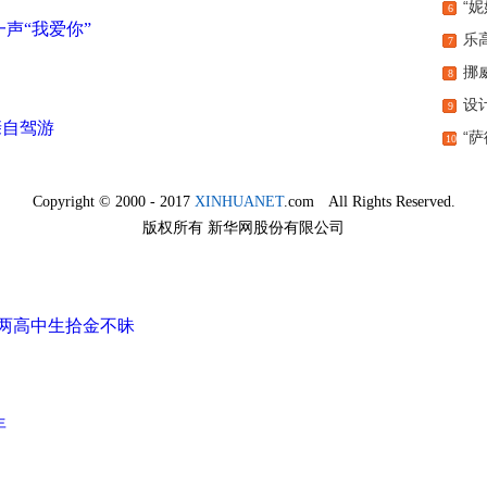
“
6
声“我爱你”
乐
7
挪
8
设
9
亲自驾游
“
10
了！ 外卖小哥拾到 物归原主
：两高中生拾金不昧
年