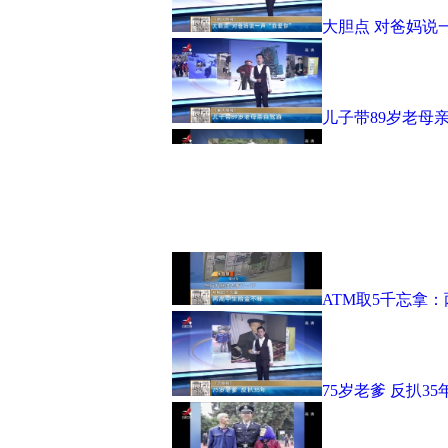
大胆点 对爸妈说一
儿子带89岁老母
价值50万文件丢
ATM取5千忘拿
75岁老爹 反扒35