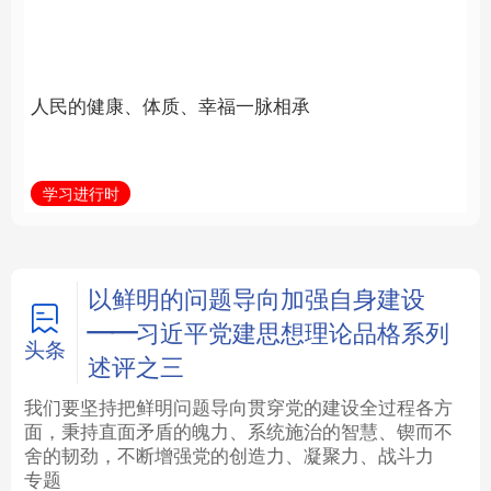
福一脉相承
立身做事
法律
中央文件
金融
汽车
学习进行时
学习新语
食品
人居
信息化
数字经济
学术中国
乡村振兴
银龄
溯源中国
以鲜明的问题导向加强自身建设
——习近平党建思想理论品格系列
城市
旅游
能源
会展
头条
述评之三
彩票
娱乐
时尚
悦读
我们要坚持把鲜明问题导向贯穿党的建设全过程各方
面，秉持直面矛盾的魄力、系统施治的智慧、锲而不
舍的韧劲，不断增强党的创造力、凝聚力、战斗力
公益
一带一路
亚太网
上市公司
专题
文化产业
地方频道