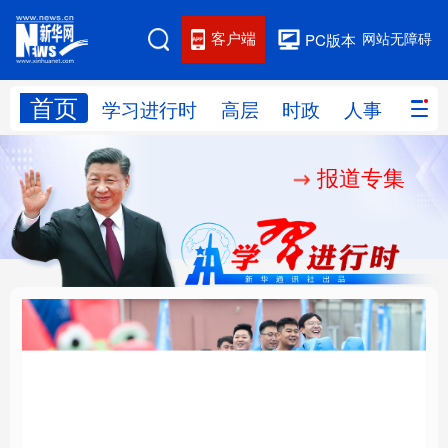
客户端
网站无障碍
PC版本
首页
网站地图
学习进行时
高层
时政
人事
国际
报道专集
学习进行时
高层
时政
人事
国际
财经
网评
港澳
台湾
思客智库
全球连线
教育
科技
科创
量子
体育
文化
书画
健康
军事
人民的健康、体质、幸
铸魂强党丨坚持以党性
访谈
视频
图片
政务