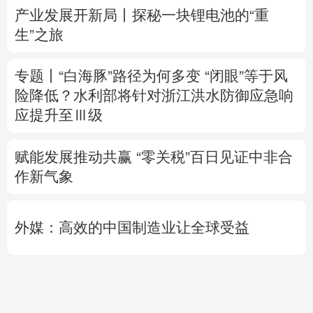
险降低？
水利部将针对浙江洪水防御应急响
应提升至Ⅲ级
赋能发展推动共赢 “零关税”百日见证中非合
作新气象
外媒：高效的中国制造业让全球受益
日本2027财年防卫预算申请额创新高
专题丨
伊朗媒体发布伊朗最高领袖视频
美军
高层正寻求对伊战事“退出路径”
伊朗战事打
不下去了？