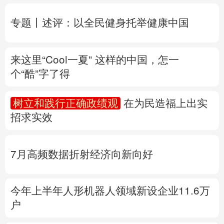
个“酷”字了得
多语种频道
树立和践行正确政绩观
在为民造福上出实
English
Español
Français
عربى
招求实效
Русский язык
日本語
한국어
7月高频数据折射经济向新向好
Deutsch
Português
今年上半年人形机器人领域新设企业11.6万
户
产业发展开新局丨
探秘一块锂电池的“重
生”之旅
专题丨
“白海豚”路径为何多变
“闭眼”等于风