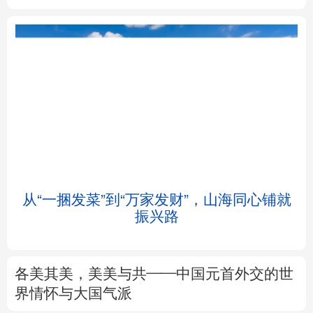
北京
天津
河北
山西
辽宁
吉林
上海
江苏
浙江
安徽
福建
江西
从“一捆发菜”到“万家发财”，山海同心铺就
会
振兴路
山东
河南
湖北
湖南
广东
广西
海南
重庆
各美其美，美美与共——中国元首外交的世
四川
贵州
云南
西藏
界情怀与大国气派
陕西
甘肃
青海
宁夏
专题丨
述评：以全民健身托举健康中国
新疆
内蒙古
黑龙江
来这里“Cool一夏”
这样的中国，怎一