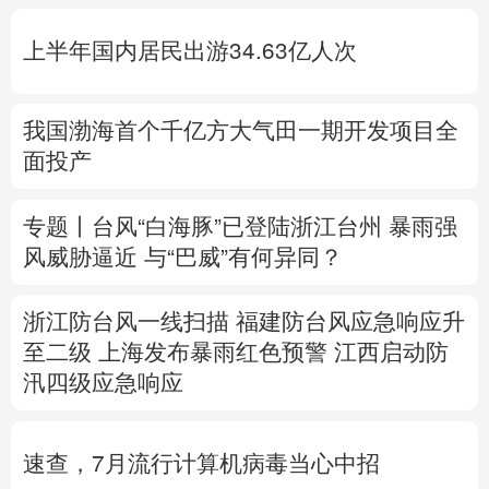
多语种频道
上半年国内居民出游34.63亿人次
English
Español
Français
عربى
Русский язык
日本語
한국어
我国渤海首个千亿方大气田一期开发项目全
面投产
Deutsch
Português
专题丨
台风“白海豚”已登陆浙江台州
暴雨强
风威胁逼近
与“巴威”有何异同？
浙江防台风一线扫描
福建防台风应急响应升
至二级
上海发布暴雨红色预警
江西启动防
汛四级应急响应