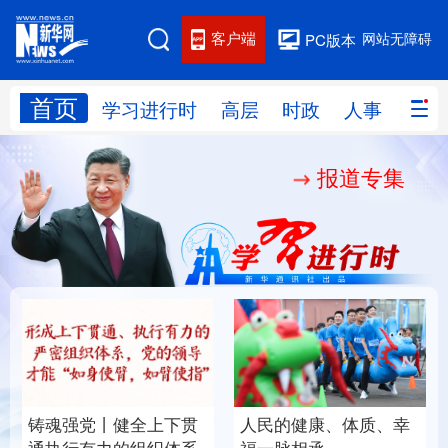
客户端
网站无障碍
PC版本
首页
网站地图
学习进行时
高层
时政
人事
国际
报道专集
学习进行时
高层
时政
人事
国际
财经
网评
港澳
台湾
思客智库
全球连线
教育
科技
科创
量子
体育
文化
书画
健康
军事
铸魂强党丨健全上下贯
人民的健康、体质、幸
访谈
视频
图片
政务