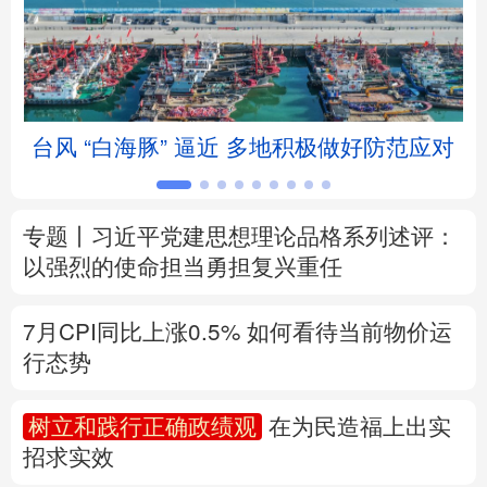
北京
天津
河北
山西
辽宁
吉林
上海
江苏
台风 “白海豚” 逼近 多地积极做好防范应对
浙江
安徽
福建
江西
山东
河南
湖北
湖南
专题丨
习近平党建思想理论品格系列述评：
广东
广西
海南
重庆
以强烈的使命担当勇担复兴重任
四川
贵州
云南
西藏
7月CPI同比上涨0.5%
如何看待当前物价运
陕西
甘肃
青海
宁夏
行态势
新疆
内蒙古
黑龙江
树立和践行正确政绩观
在为民造福上出实
招求实效