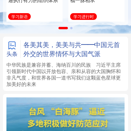
通执行有力的组织体系
福一脉相承
法律
中央文件
金融
汽车
学习新语
学习进行时
食品
人居
信息化
数字经济
学术中国
乡村振兴
银龄
溯源中国
各美其美，美美与共——中国元首
外交的世界情怀与大国气派
头条
城市
旅游
能源
会展
中华民族是兼容并蓄、海纳百川的民族
习近平主席
引领新时代中国以开放包容、亲和从容的大国胸怀和
彩票
娱乐
时尚
悦读
非凡气度，和世界各国一道书写我们这颗蓝色星球更
加美好的未来
公益
一带一路
亚太网
上市公司
文化产业
地方频道