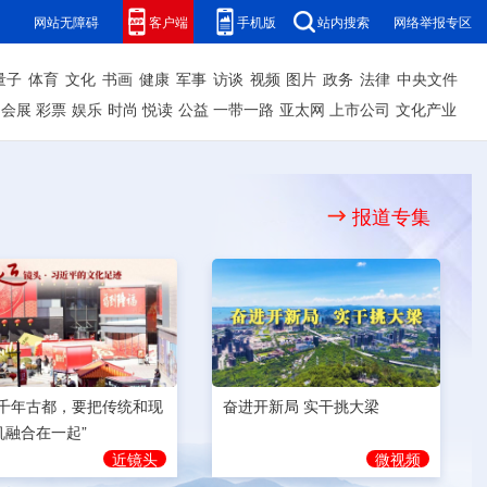
网站无障碍
客户端
手机版
站内搜索
网络举报专区
量子
体育
文化
书画
健康
军事
访谈
视频
图片
政务
法律
中央文件
会展
彩票
娱乐
时尚
悦读
公益
一带一路
亚太网
上市公司
文化产业
报道专集
奋进开新局 实干挑大梁
为千年古都，要把传统和现
机融合在一起”
微视频
近镜头