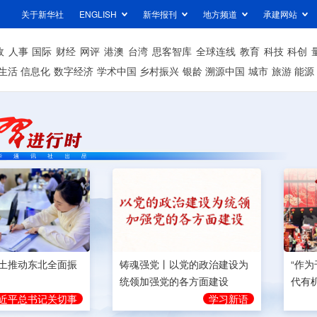
关于新华社
ENGLISH
新华报刊
地方频道
承建网站
政
人事
国际
财经
网评
港澳
台湾
思客智库
全球连线
教育
科技
科创
生活
信息化
数字经济
学术中国
乡村振兴
银龄
溯源中国
城市
旅游
能源
土推动东北全面振
铸魂强党丨以党的政治建设为
“作
统领加强党的各方面建设
代有
近平总书记关切事
学习新语