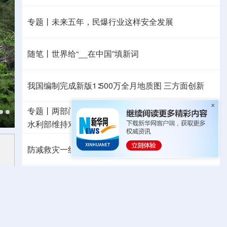
专题丨
未来五年，民爆行业这样安全发展
随笔丨世界给“__在中国”填新词
我国编制完成新版1∶500万全月地质图 三方面创新
专题丨
两部门对浙、闽启动防汛防台风四级应急响应
水利部维持对陕、黑的洪水防御Ⅳ级应急响应
防减救灾一线见闻丨高温持续，多地旱涝同防保民生
我国对派拓公司在华销售产品启动网络安全审查
外交部发言人就广岛核爆81周年等答问
高市早苗就“无核三原则”的表态含糊其辞