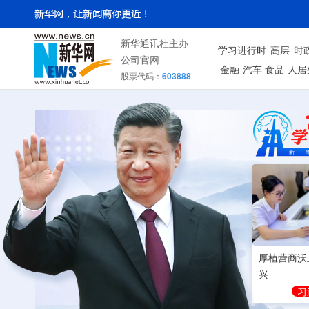
新华通讯社主办
学习进行时
高层
时
公司官网
金融
汽车
食品
人居
股票代码：
603888
厚植营商沃
兴
习