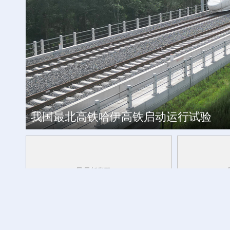
工银私人银行 君子偕伙伴同行
我国最北高铁哈伊高铁启动运行试验