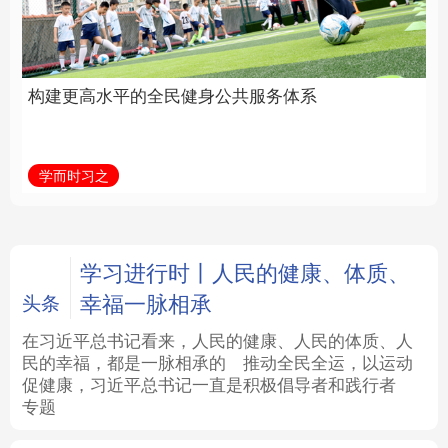
身公共服务体系
立身做事
法律
中央文件
金融
汽车
学而时习之
学习新语
食品
人居
信息化
数字经济
学术中国
乡村振兴
银龄
溯源中国
学习进行时丨人民的健康、体质、
幸福一脉相承
头条
城市
旅游
能源
会展
在习近平总书记看来，人民的健康、人民的体质、人
民的幸福，都是一脉相承的
推动全民全运，以运动
彩票
娱乐
时尚
悦读
促健康，习近平总书记一直是积极倡导者和践行者
专题
公益
一带一路
亚太网
上市公司
文化产业
地方频道