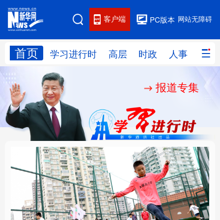
客户端
网站无障碍
PC版本
首页
网站地图
学习进行时
高层
时政
人事
国际
报道专集
学习进行时
高层
时政
人事
国际
财经
网评
港澳
台湾
思客智库
全球连线
教育
科技
科创
量子
体育
文化
书画
健康
军事
构建更高水平的全民健
铸魂强党丨坚持以党性
访谈
视频
图片
政务