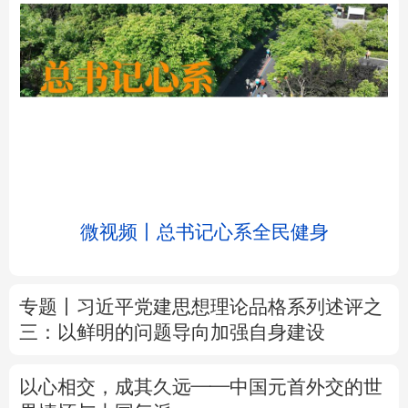
北京
天津
河北
山西
辽宁
吉林
上海
江苏
微视频丨总书记心系全民健身
浙江
安徽
福建
江西
山东
河南
湖北
湖南
专题丨
习近平党建思想理论品格系列述评之
三：以鲜明的问题导向加强自身建设
广东
广西
海南
重庆
四川
贵州
云南
西藏
以心相交，成其久远——中国元首外交的世
界情怀与大国气派
陕西
甘肃
青海
宁夏
新疆
内蒙古
黑龙江
新华时评丨在迎难而上中打开广阔天地