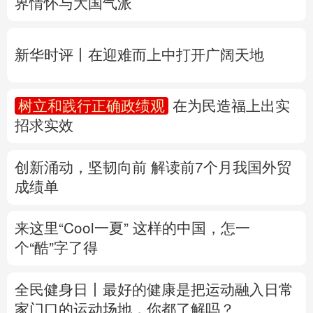
树立和践行正确政绩观
在为民造福上出实
多语种频道
招求实效
English
Español
Français
عربى
创新涌动，坚韧向前 解读前7个月我国外贸
Русский язык
日本語
한국어
成绩单
Deutsch
Português
来这里“Cool一夏”
这样的中国，怎一
个“酷”字了得
全民健身日丨
最好的健康是把运动融入日常
家门口的运动场地，你都了解吗？
专题丨
“白海豚”最新研判
国家防总对浙闽启
动三级应急响应
水利部对6省份启动洪水防
御Ⅳ级应急响应