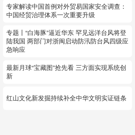
陆我国
两部门对浙闽启动防汛防台风四级应
急响应
最新月球“宝藏图”抢先看
三方面实现系统创
新
红山文化新发掘持续补全中华文明实证链条
外交部就广岛核爆81周年答问
警惕日本拥
核野心
专题丨
通航协议接近敲定？霍尔木兹海峡何
时重开？