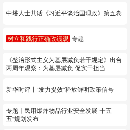
树立和践行正确政绩观
专题
多语种频道
《整治形式主义为基层减负若干规定》出台
English
Español
Français
عربى
两周年
观察
：为基层减负 促实干担当
Русский язык
日本語
한국어
新华时评丨“发力提效”释放鲜明政策信号
Deutsch
Português
专题丨
民用爆炸物品行业安全发展“十五
五”规划发布
专家解读中国首例对外贸易国家安全调查：
中国经贸治理体系一次重要升级
专题丨
“白海豚”逼近华东 罕见远洋台风将登