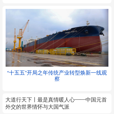
北京
天津
河北
山西
辽宁
吉林
上海
江苏
浙江
安徽
福建
江西
“十五五”开局之年传统产业转型焕新一线观
察
山东
河南
湖北
湖南
广东
广西
海南
重庆
大道行天下丨最是真情暖人心——中国元首
四川
贵州
云南
西藏
外交的
世界
情怀与大国气派
陕西
甘肃
青海
宁夏
中塔人士共话《习近平谈治国理政》第五卷
新疆
内蒙古
黑龙江