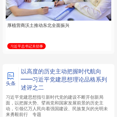
全面振兴
建设为统领加强党的各
方面建设
法律
中央文件
金融
汽车
习近平总书记关切事
学习新语
食品
人居
信息化
数字经济
学术中国
乡村振兴
银龄
溯源中国
以高度的历史主动把握时代航向
——习近平党建思想理论品格系列
城市
旅游
能源
会展
头条
述评之二
彩票
娱乐
时尚
悦读
习近平党建思想指引新时代党的建设不断开创新局
面，以把握大势、擘画党和国家发展前景的历史主
动，引领亿万人民向着强国建设、民族复兴的光明未
公益
一带一路
亚太网
上市公司
来勇毅前行
专题
文化产业
地方频道