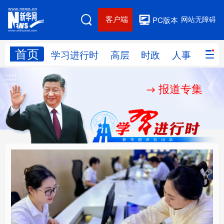
客户端
网站无障碍
PC版本
首页
网站地图
学习进行时
高层
时政
人事
国际
报道专集
学习进行时
高层
时政
人事
国际
财经
网评
港澳
台湾
思客智库
全球连线
教育
科技
科创
量子
体育
文化
书画
健康
军事
厚植营商沃土推动东北
铸魂强党丨以党的政治
访谈
视频
图片
政务