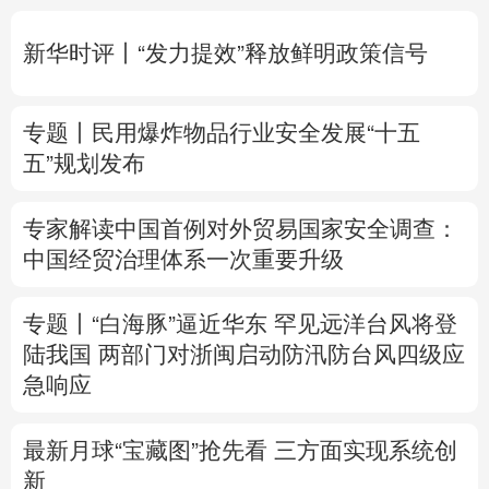
多语种频道
新华时评丨“发力提效”释放鲜明政策信号
English
Español
Français
عربى
专题丨
民用爆炸物品行业安全发展“十五
Русский язык
日本語
한국어
五”规划发布
Deutsch
Português
专家解读中国首例对外贸易国家安全调查：
中国经贸治理体系一次重要升级
专题丨
“白海豚”逼近华东 罕见远洋台风将登
陆我国
两部门对浙闽启动防汛防台风四级应
急响应
最新月球“宝藏图”抢先看
三方面实现系统创
新