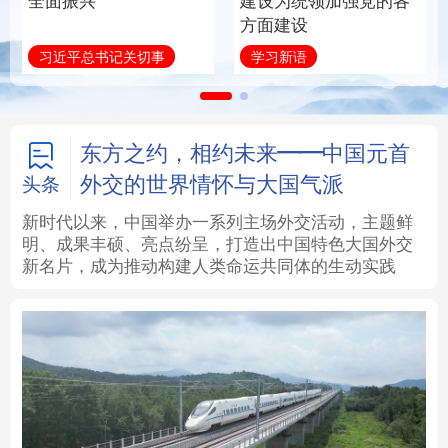
全面振兴
建设为统领加强党的各
方面建设
法律
中央文件
金融
汽车
习近平总书记关切事
学习新语
食品
人居
信息化
数字经济
学术中国
乡村振兴
银龄
溯源中国
东方之约，相约未来——中国元首
外交的世界情怀与大国气派
头条
城市
旅游
能源
会展
新时代以来，中国举办一系列主场外交活动，主题鲜
明、成果丰硕、亮点纷呈，打造出中国特色大国外交
彩票
娱乐
时尚
悦读
新名片，成为推动构建人类命运共同体的生动实践
公益
一带一路
亚太网
上市公司
文化产业
地方频道