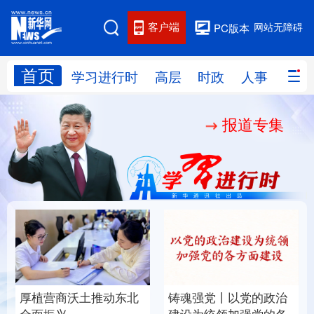
客户端
网站无障碍
PC版本
首页
网站地图
学习进行时
高层
时政
人事
国际
报道专集
学习进行时
高层
时政
人事
国际
财经
网评
港澳
台湾
思客智库
全球连线
教育
科技
科创
量子
体育
文化
书画
健康
军事
厚植营商沃土推动东北
铸魂强党丨以党的政治
访谈
视频
图片
政务