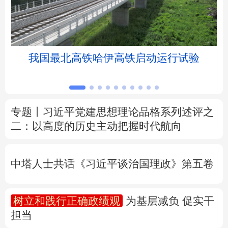
北京
天津
河北
山西
辽宁
吉林
上海
江苏
我国最北高铁哈伊高铁启动运行试验
浙江
安徽
福建
江西
山东
河南
湖北
湖南
专题丨
习近平党建思想理论品格系列述评之
二：以高度的历史主动把握时代航向
广东
广西
海南
重庆
四川
贵州
云南
西藏
中塔人士共话《习近平谈治国理政》第五卷
陕西
甘肃
青海
宁夏
树立和践行正确政绩观
为基层减负 促实干
新疆
内蒙古
黑龙江
担当