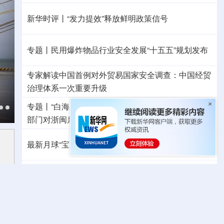
新华时评丨“发力提效”释放鲜明政策信号
专题丨
民用爆炸物品行业安全发展“十五五”规划发布
专家解读中国首例对外贸易国家安全调查：中国经贸
治理体系一次重要升级
专题丨
“白海豚”逼近华东 罕见远洋台风将登陆我国
两
部门对浙闽启动防汛防台风四级应急响应
最新月球“宝藏图”抢先看
三方面实现系统创新
红山文化新发掘持续补全中华文明实证链条
外交部就广岛核爆81周年答问
警惕日本拥核野心
温