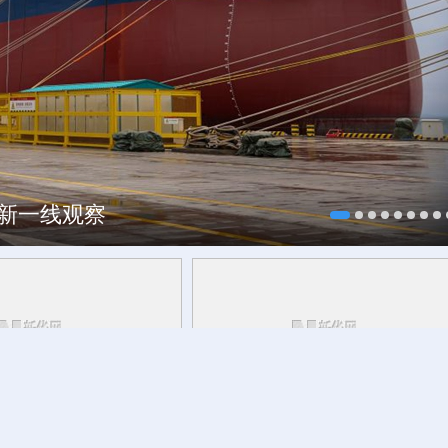
焕新一线观察
研行丨
能监测、慧预警、
今日立秋
草木花果间邂逅立秋的