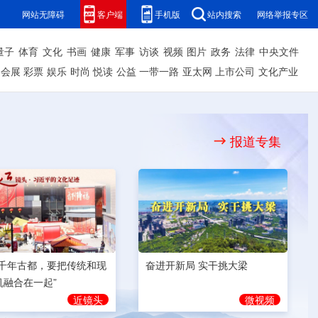
网站无障碍
客户端
手机版
站内搜索
网络举报专区
量子
体育
文化
书画
健康
军事
访谈
视频
图片
政务
法律
中央文件
会展
彩票
娱乐
时尚
悦读
公益
一带一路
亚太网
上市公司
文化产业
报道专集
奋进开新局 实干挑大梁
为千年古都，要把传统和现
机融合在一起”
微视频
近镜头