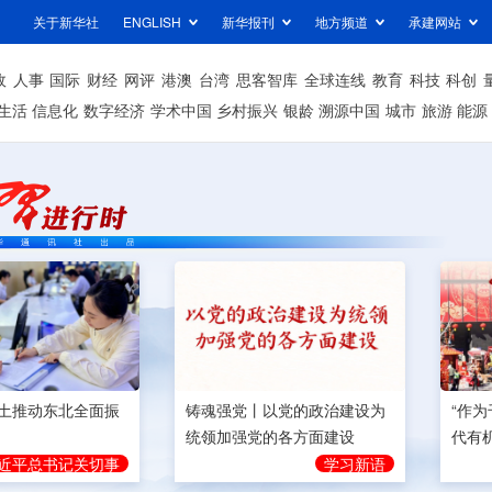
关于新华社
ENGLISH
新华报刊
地方频道
承建网站
政
人事
国际
财经
网评
港澳
台湾
思客智库
全球连线
教育
科技
科创
生活
信息化
数字经济
学术中国
乡村振兴
银龄
溯源中国
城市
旅游
能源
土推动东北全面振
铸魂强党丨以党的政治建设为
“作
统领加强党的各方面建设
代有
近平总书记关切事
学习新语