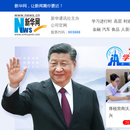
新华通讯社主办
学习进行时
高层
时
公司官网
金融
汽车
食品
人居
股票代码：
603888
厚植营商沃
兴
习